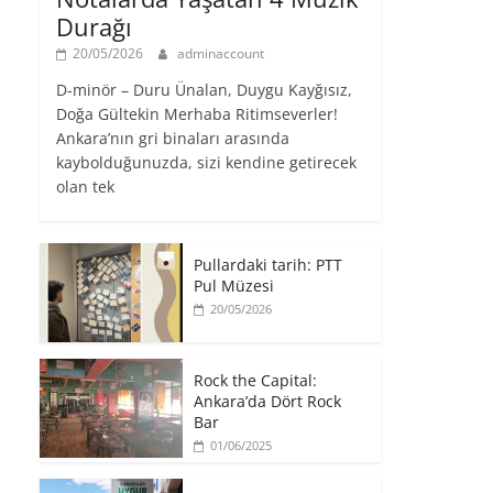
Durağı
20/05/2026
adminaccount
D-minör – Duru Ünalan, Duygu Kayğısız,
Doğa Gültekin Merhaba Ritimseverler!
Ankara’nın gri binaları arasında
kaybolduğunuzda, sizi kendine getirecek
olan tek
Pullardaki tarih: PTT
Pul Müzesi
20/05/2026
Rock the Capital:
Ankara’da Dört Rock
Bar
01/06/2025