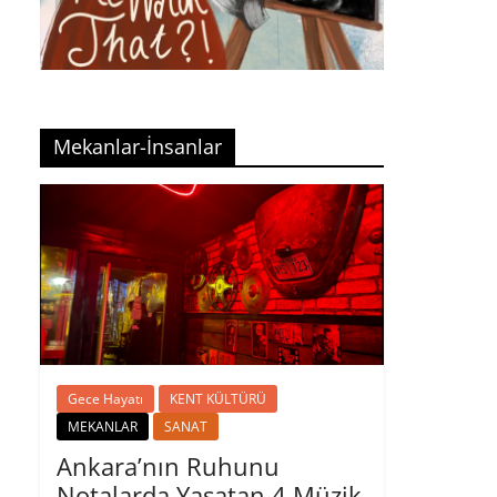
Mekanlar-İnsanlar
Gece Hayatı
KENT KÜLTÜRÜ
MEKANLAR
SANAT
Ankara’nın Ruhunu
Notalarda Yaşatan 4 Müzik