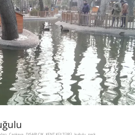
uğulu
,
,
,
,
,
ları
Çankaya
DIŞARI ÇIK
KENT KÜLTÜRÜ
kuğulu
park