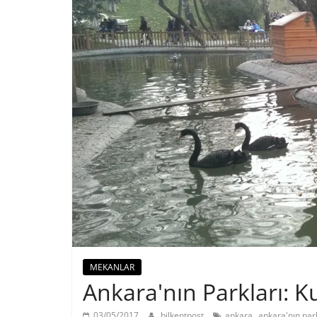
MEKANLAR
Ankara'nın Parkları: K
,
03/05/2017
bilkentpost
ankara
ankara'nın park