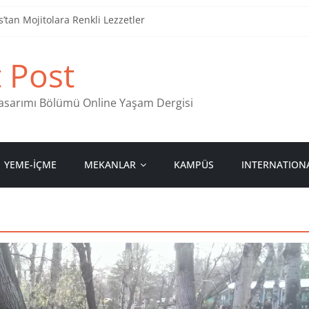
tan Mojitolara Renkli Lezzetler
an 4 Müzik Durağı
t Post
ind Stamps in Ankara
 Pastanesi
 Tasarımı Bölümü Online Yaşam Dergisi
YEME-İÇME
MEKANLAR
KAMPÜS
INTERNATION