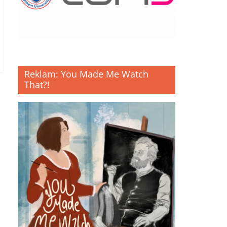
Reklam: You Made Me Watch
That?!