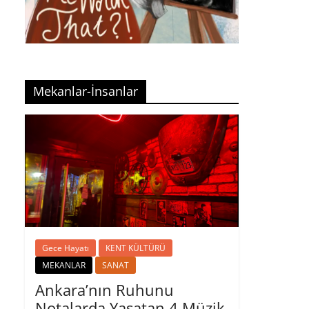
Mekanlar-İnsanlar
Gece Hayatı
KENT KÜLTÜRÜ
MEKANLAR
SANAT
Ankara’nın Ruhunu
Notalarda Yaşatan 4 Müzik