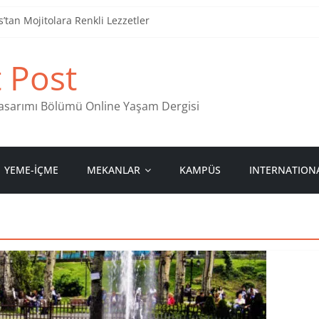
tan Mojitolara Renkli Lezzetler
an 4 Müzik Durağı
t Post
ind Stamps in Ankara
 Pastanesi
 Tasarımı Bölümü Online Yaşam Dergisi
YEME-İÇME
MEKANLAR
KAMPÜS
INTERNATION