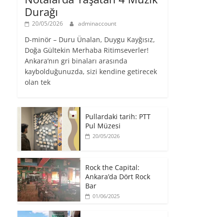
Durağı
20/05/2026
adminaccount
D-minör – Duru Ünalan, Duygu Kayğısız,
Doğa Gültekin Merhaba Ritimseverler!
Ankara’nın gri binaları arasında
kaybolduğunuzda, sizi kendine getirecek
olan tek
Pullardaki tarih: PTT
Pul Müzesi
20/05/2026
Rock the Capital:
Ankara’da Dört Rock
Bar
01/06/2025