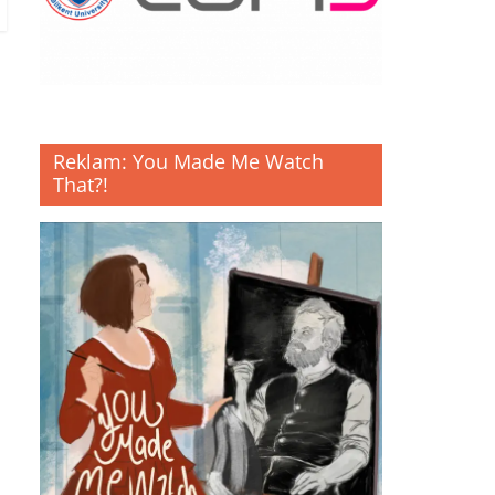
Reklam: You Made Me Watch
That?!