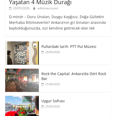
Yaşatan 4 Müzik Durağı
20/05/2026
adminaccount
D-minör – Duru Ünalan, Duygu Kayğısız, Doğa Gültekin
Merhaba Ritimseverler! Ankara’nın gri binaları arasında
kaybolduğunuzda, sizi kendine getirecek olan tek
Pullardaki tarih: PTT Pul Müzesi
20/05/2026
Rock the Capital: Ankara’da Dört Rock
Bar
01/06/2025
Uygur Sofrası
25/05/2025