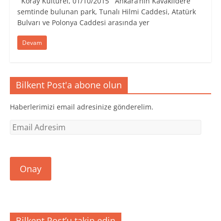
Koray Kültürel, 01/10/2015 Ankara’nın Kavaklıdere
semtinde bulunan park, Tunalı Hilmi Caddesi, Atatürk
Bulvarı ve Polonya Caddesi arasında yer
Devam
Bilkent Post'a abone olun
Haberlerimizi email adresinize gönderelim.
Email
Adresim
Onay
Bilkent Post’u takip edin