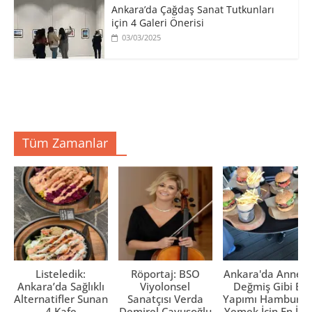
Ankara’da Çağdaş Sanat Tutkunları
için 4 Galeri Önerisi
03/03/2025
Tüm Zamanlar
Listeledik:
Röportaj: BSO
Ankara'da Anne El
Ankara’da Sağlıklı
Viyolonsel
Değmiş Gibi Ev
Alternatifler Sunan
Sanatçısı Verda
Yapımı Hamburge
4 Kafe
Demirel Çavuşoğlu
Yemek İçin En İyi 