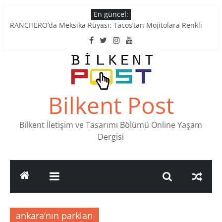
Skip
En güncel:
to
RANCHERO’da Meksika Rüyası: Tacos’tan Mojitolara Renkli
content
Lezzetler
Ankara’nın Ruhunu Notalarda Yaşatan 4 Müzik Durağı
Pullardaki tarih: PTT Pul Müzesi
Stamp Collectors Unite: Places to Find Stamps in Ankara
Tatlı Konuşalım: Ankara’nın 4 Köklü Pastanesi
Bilkent Post
Bilkent İletişim ve Tasarımı Bölümü Online Yaşam
Dergisi
ankara’nın parkları