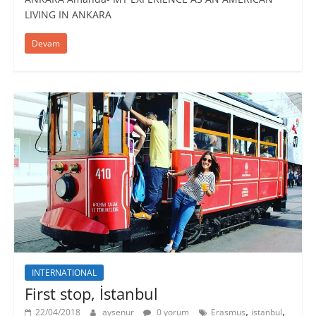
LIVING IN ANKARA
Devam
INTERNATIONAL
First stop, İstanbul
,
,
22/04/2018
aysenur
0 yorum
Erasmus
istanbul