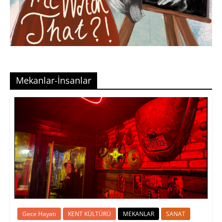
Mekanlar-İnsanlar
Gece Hayatı
KENT KÜLTÜRÜ
MEKANLAR
SANAT