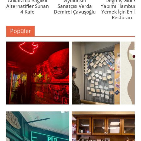
Ankara’da Sağlıklı
Viyolonsel
Değmiş Gibi Ev
Alternatifler Sunan
Sanatçısı Verda
Yapımı Hamburge
4 Kafe
Demirel Çavuşoğlu
Yemek İçin En İyi 
Restoran
Popüler