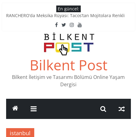
Skip
En güncel:
to
RANCHERO’da Meksika Rüyası: Tacos’tan Mojitolara Renkli
content
Lezzetler
Ankara’nın Ruhunu Notalarda Yaşatan 4 Müzik Durağı
Pullardaki tarih: PTT Pul Müzesi
Stamp Collectors Unite: Places to Find Stamps in Ankara
Tatlı Konuşalım: Ankara’nın 4 Köklü Pastanesi
Bilkent Post
Bilkent İletişim ve Tasarımı Bölümü Online Yaşam
Dergisi
istanbul