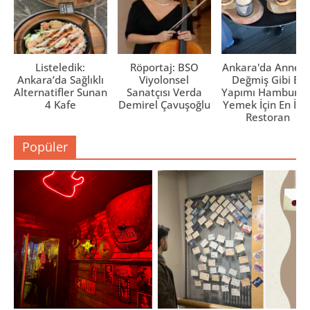
Listeledik:
Röportaj: BSO
Ankara'da Anne El
Ankara’da Sağlıklı
Viyolonsel
Değmiş Gibi Ev
Alternatifler Sunan
Sanatçısı Verda
Yapımı Hamburge
4 Kafe
Demirel Çavuşoğlu
Yemek İçin En İyi 
Restoran
Popüler