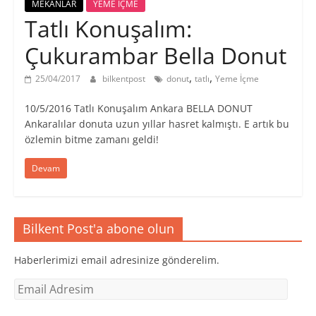
MEKANLAR
YEME İÇME
Tatlı Konuşalım:
Çukurambar Bella Donut
,
,
25/04/2017
bilkentpost
donut
tatlı
Yeme İçme
10/5/2016 Tatlı Konuşalım Ankara BELLA DONUT
Ankaralılar donuta uzun yıllar hasret kalmıştı. E artık bu
özlemin bitme zamanı geldi!
Devam
Bilkent Post'a abone olun
Haberlerimizi email adresinize gönderelim.
Email
Adresim