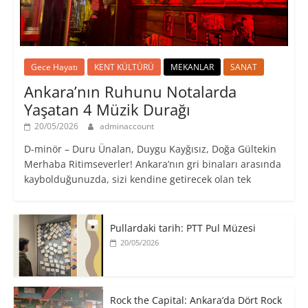
Gece Hayatı
KENT KÜLTÜRÜ
MEKANLAR
SANAT
Ankara’nın Ruhunu Notalarda
Yaşatan 4 Müzik Durağı
20/05/2026
adminaccount
D-minör – Duru Ünalan, Duygu Kayğısız, Doğa Gültekin
Merhaba Ritimseverler! Ankara’nın gri binaları arasında
kaybolduğunuzda, sizi kendine getirecek olan tek
Pullardaki tarih: PTT Pul Müzesi
20/05/2026
Rock the Capital: Ankara’da Dört Rock