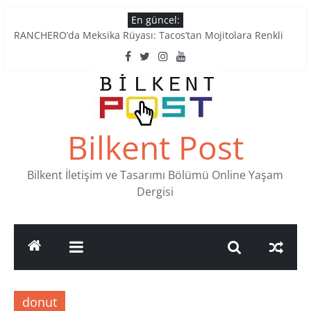
Skip
En güncel:
to
RANCHERO’da Meksika Rüyası: Tacos’tan Mojitolara Renkli
content
Lezzetler
Ankara’nın Ruhunu Notalarda Yaşatan 4 Müzik Durağı
Pullardaki tarih: PTT Pul Müzesi
Stamp Collectors Unite: Places to Find Stamps in Ankara
Tatlı Konuşalım: Ankara’nın 4 Köklü Pastanesi
Bilkent Post
Bilkent İletişim ve Tasarımı Bölümü Online Yaşam
Dergisi
donut