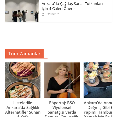
Ankara’da Çağdaş Sanat Tutkunları
için 4 Galeri Önerisi
03/03/2025
Tüm Zamanlar
Listeledik:
Röportaj: BSO
Ankara'da Anne El
Ankara’da Sağlıklı
Viyolonsel
Değmiş Gibi Ev
Alternatifler Sunan
Sanatçısı Verda
Yapımı Hamburge
4 Kafe
Demirel Çavuşoğlu
Yemek İçin En İyi 