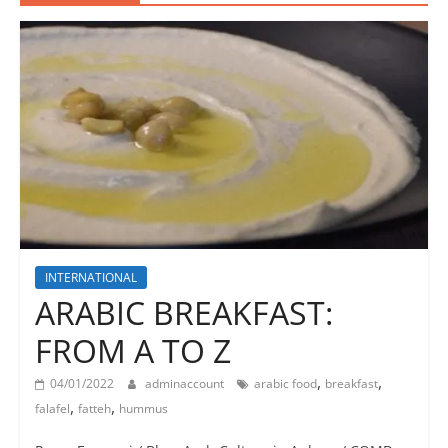
INTERNATIONAL
ARABIC BREAKFAST:
FROM A TO Z
,
,
04/01/2022
adminaccount
arabic food
breakfast
,
,
falafel
fatteh
hummus