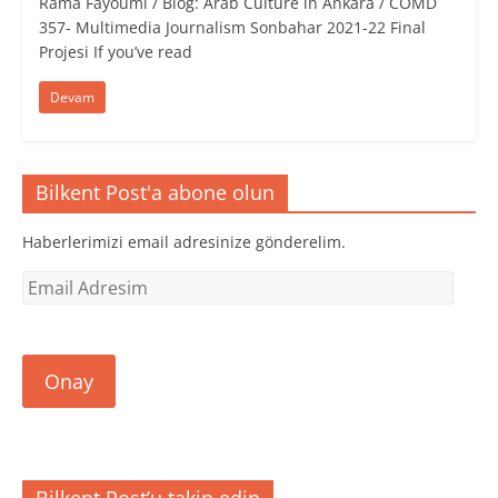
Rama Fayoumi / Blog: Arab Culture in Ankara / COMD
357- Multimedia Journalism Sonbahar 2021-22 Final
Projesi If you’ve read
Devam
Bilkent Post'a abone olun
Haberlerimizi email adresinize gönderelim.
Email
Adresim
Onay
Bilkent Post’u takip edin