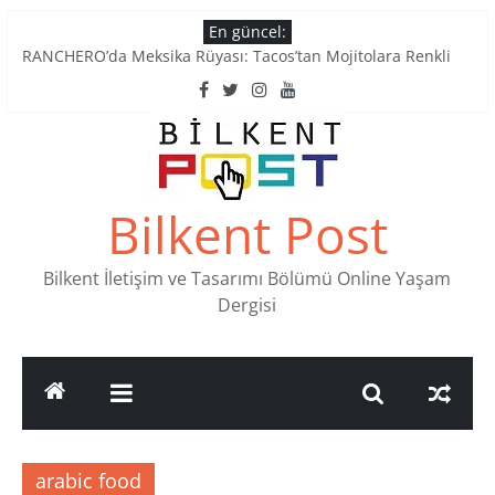
Skip
En güncel:
Tatlı Konuşalım: Ankara’nın 4 Köklü Pastanesi
to
RANCHERO’da Meksika Rüyası: Tacos’tan Mojitolara Renkli
content
Lezzetler
Ankara’nın Ruhunu Notalarda Yaşatan 4 Müzik Durağı
Pullardaki tarih: PTT Pul Müzesi
Stamp Collectors Unite: Places to Find Stamps in Ankara
Bilkent Post
Bilkent İletişim ve Tasarımı Bölümü Online Yaşam
Dergisi
arabic food