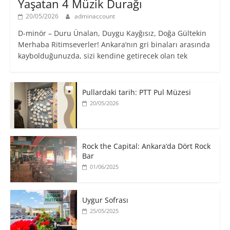
Yaşatan 4 Müzik Durağı
20/05/2026
adminaccount
D-minör – Duru Ünalan, Duygu Kayğısız, Doğa Gültekin
Merhaba Ritimseverler! Ankara’nın gri binaları arasında
kaybolduğunuzda, sizi kendine getirecek olan tek
Pullardaki tarih: PTT Pul Müzesi
20/05/2026
Rock the Capital: Ankara’da Dört Rock
Bar
01/06/2025
Uygur Sofrası
25/05/2025