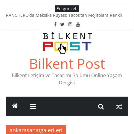
Skip
En güncel:
to
RANCHERO’da Meksika Rüyası: Tacos’tan Mojitolara Renkli
content
Lezzetler
Ankara’nın Ruhunu Notalarda Yaşatan 4 Müzik Durağı
Pullardaki tarih: PTT Pul Müzesi
Stamp Collectors Unite: Places to Find Stamps in Ankara
Tatlı Konuşalım: Ankara’nın 4 Köklü Pastanesi
Bilkent Post
Bilkent İletişim ve Tasarımı Bölümü Online Yaşam
Dergisi
ankarasanatgalerileri