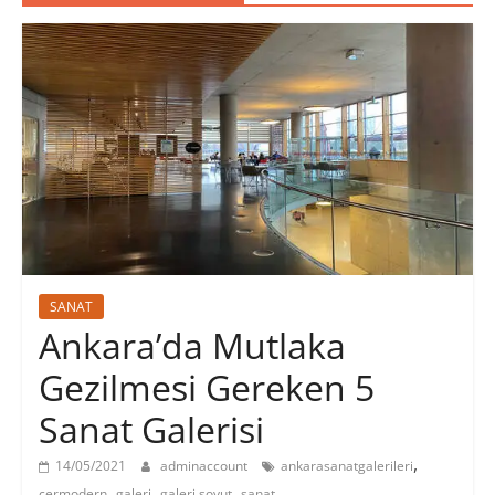
SANAT
Ankara’da Mutlaka
Gezilmesi Gereken 5
Sanat Galerisi
,
14/05/2021
adminaccount
ankarasanatgalerileri
,
,
,
cermodern
galeri
galeri soyut
sanat