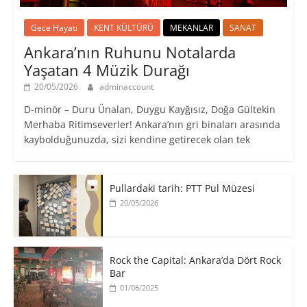
Gece Hayatı
KENT KÜLTÜRÜ
MEKANLAR
SANAT
Ankara’nın Ruhunu Notalarda
Yaşatan 4 Müzik Durağı
20/05/2026
adminaccount
D-minör – Duru Ünalan, Duygu Kayğısız, Doğa Gültekin
Merhaba Ritimseverler! Ankara’nın gri binaları arasında
kaybolduğunuzda, sizi kendine getirecek olan tek
Pullardaki tarih: PTT Pul Müzesi
20/05/2026
Rock the Capital: Ankara’da Dört Rock
Bar
01/06/2025