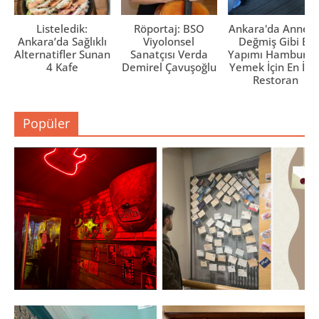
Listeledik:
Röportaj: BSO
Ankara'da Anne El
Ankara’da Sağlıklı
Viyolonsel
Değmiş Gibi Ev
Alternatifler Sunan
Sanatçısı Verda
Yapımı Hamburge
4 Kafe
Demirel Çavuşoğlu
Yemek İçin En İyi 
Restoran
Popüler