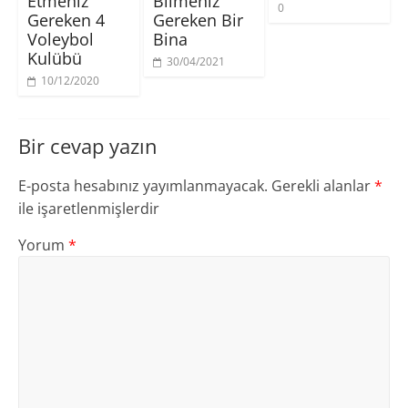
Etmeniz
Bilmeniz
c
d
d
0
e
e
e
Gereken 4
Gereken Bir
r
a
a
e
ç
ç
Voleybol
Bina
d
ı
ı
Kulübü
e
l
l
30/04/2021
a
ı
ı
ç
r
r
10/12/2020
ı
)
)
l
ı
r
)
Bir cevap yazın
E-posta hesabınız yayımlanmayacak.
Gerekli alanlar
*
ile işaretlenmişlerdir
Yorum
*