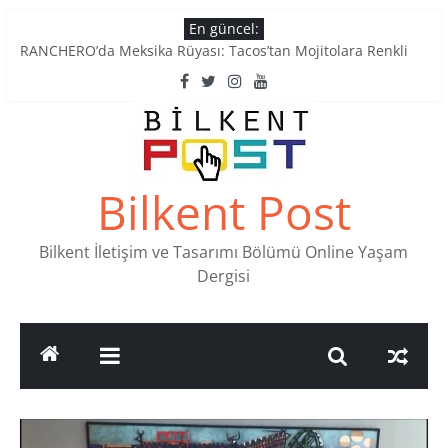
Skip
En güncel:
to
Tatlı Konuşalım: Ankara’nın 4 Köklü Pastanesi
RANCHERO’da Meksika Rüyası: Tacos’tan Mojitolara Renkli
content
Lezzetler
Ankara’nın Ruhunu Notalarda Yaşatan 4 Müzik Durağı
Pullardaki tarih: PTT Pul Müzesi
Stamp Collectors Unite: Places to Find Stamps in Ankara
Bilkent Post
Bilkent İletişim ve Tasarımı Bölümü Online Yaşam
Dergisi