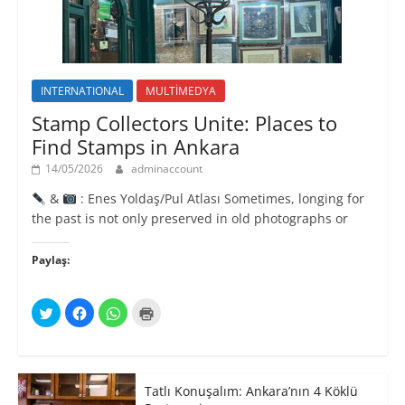
ı
r
)
INTERNATIONAL
MULTİMEDYA
Stamp Collectors Unite: Places to
Find Stamps in Ankara
14/05/2026
adminaccount
&
: Enes Yoldaş/Pul Atlası Sometimes, longing for
the past is not only preserved in old photographs or
Paylaş:
T
F
W
Y
w
a
h
a
i
c
a
z
t
e
t
d
t
b
s
ı
e
o
A
r
r
o
p
m
ü
k
p
a
Tatlı Konuşalım: Ankara’nın 4 Köklü
z
'
'
k