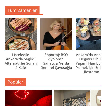
e
ç
ç
d
ı
ı
e
l
l
Tüm Zamanlar
a
ı
ı
ç
r
r
ı
)
)
l
ı
r
)
Listeledik:
Röportaj: BSO
Ankara'da Anne El
Ankara’da Sağlıklı
Viyolonsel
Değmiş Gibi Ev
Alternatifler Sunan
Sanatçısı Verda
Yapımı Hamburge
4 Kafe
Demirel Çavuşoğlu
Yemek İçin En İyi 
Restoran
Popüler