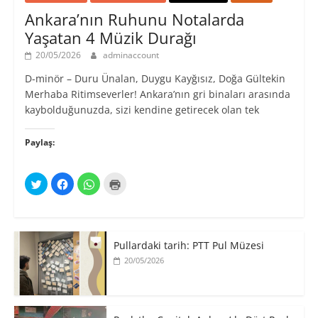
Ankara’nın Ruhunu Notalarda
Yaşatan 4 Müzik Durağı
20/05/2026
adminaccount
D-minör – Duru Ünalan, Duygu Kayğısız, Doğa Gültekin
Merhaba Ritimseverler! Ankara’nın gri binaları arasında
kaybolduğunuzda, sizi kendine getirecek olan tek
Paylaş:
T
F
W
Y
w
a
h
a
i
c
a
z
t
e
t
d
t
b
s
ı
e
o
A
r
r
o
p
m
ü
k
p
a
Pullardaki tarih: PTT Pul Müzesi
z
'
'
k
e
t
t
i
20/05/2026
r
a
a
ç
i
p
p
i
n
a
a
n
d
y
y
t
e
l
l
ı
p
a
a
k
a
ş
ş
l