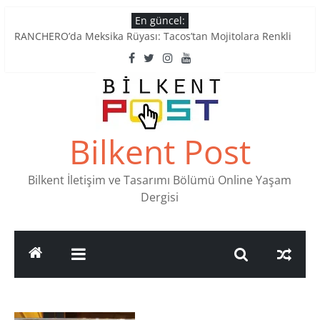
Skip
En güncel:
to
RANCHERO’da Meksika Rüyası: Tacos’tan Mojitolara Renkli
content
Lezzetler
Ankara’nın Ruhunu Notalarda Yaşatan 4 Müzik Durağı
Pullardaki tarih: PTT Pul Müzesi
Stamp Collectors Unite: Places to Find Stamps in Ankara
Tatlı Konuşalım: Ankara’nın 4 Köklü Pastanesi
Bilkent Post
Bilkent İletişim ve Tasarımı Bölümü Online Yaşam
Dergisi