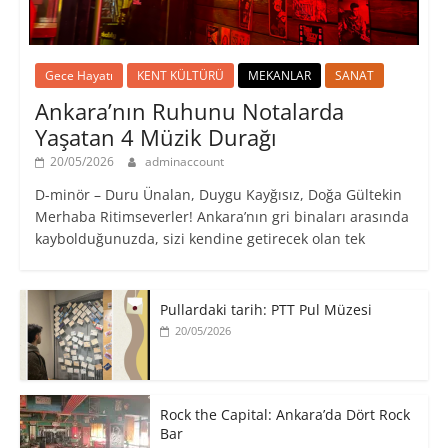
Gece Hayatı
KENT KÜLTÜRÜ
MEKANLAR
SANAT
Ankara’nın Ruhunu Notalarda
Yaşatan 4 Müzik Durağı
20/05/2026
adminaccount
D-minör – Duru Ünalan, Duygu Kayğısız, Doğa Gültekin
Merhaba Ritimseverler! Ankara’nın gri binaları arasında
kaybolduğunuzda, sizi kendine getirecek olan tek
Pullardaki tarih: PTT Pul Müzesi
20/05/2026
Rock the Capital: Ankara’da Dört Rock
Bar