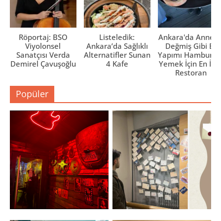
Röportaj: BSO
Listeledik:
Ankara'da Anne El
Viyolonsel
Ankara’da Sağlıklı
Değmiş Gibi Ev
Sanatçısı Verda
Alternatifler Sunan
Yapımı Hamburge
Demirel Çavuşoğlu
4 Kafe
Yemek İçin En İyi 
Restoran
Popüler