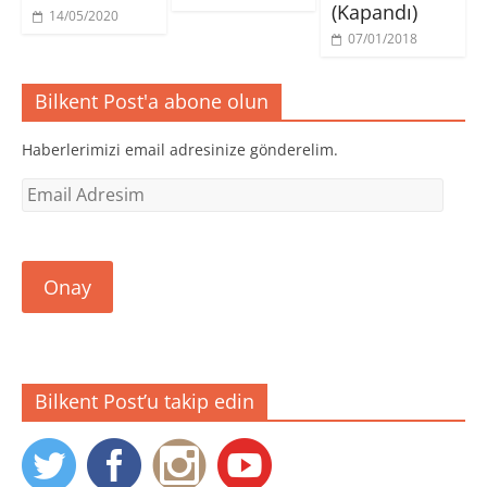
e
r
r
(Kapandı)
14/05/2020
n
e
e
c
d
d
07/01/2018
e
e
e
r
a
a
e
ç
ç
d
ı
ı
e
l
l
Bilkent Post'a abone olun
a
ı
ı
ç
r
r
ı
)
)
l
Haberlerimizi email adresinize gönderelim.
ı
r
)
Email
Adresim
Onay
Bilkent Post’u takip edin