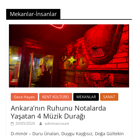
Mekanlar-İnsanlar
Gece Hayatı
KENT KÜLTÜRÜ
MEKANLAR
SANAT
Ankara’nın Ruhunu Notalarda
Yaşatan 4 Müzik Durağı
20/05/2026
adminaccount
D-minör – Duru Ünalan, Duygu Kayğısız, Doğa Gültekin