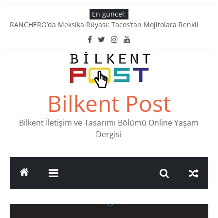
Skip
En güncel:
Tatlı Konuşalım: Ankara’nın 4 Köklü Pastanesi
to
RANCHERO’da Meksika Rüyası: Tacos’tan Mojitolara Renkli
content
Lezzetler
Ankara’nın Ruhunu Notalarda Yaşatan 4 Müzik Durağı
Pullardaki tarih: PTT Pul Müzesi
Stamp Collectors Unite: Places to Find Stamps in Ankara
Bilkent Post
Bilkent İletişim ve Tasarımı Bölümü Online Yaşam
Dergisi