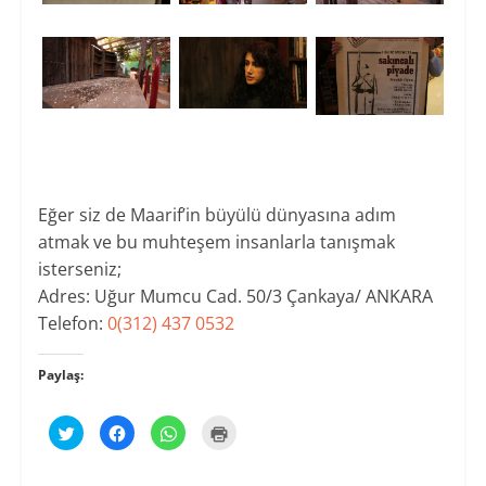
Eğer siz de Maarif’in büyülü dünyasına adım
atmak ve bu muhteşem insanlarla tanışmak
isterseniz;
Adres: Uğur Mumcu Cad. 50/3 Çankaya/ ANKARA
Telefon:
0(312)
437 0532
Paylaş:
T
F
W
Y
w
a
h
a
i
c
a
z
t
e
t
d
t
b
s
ı