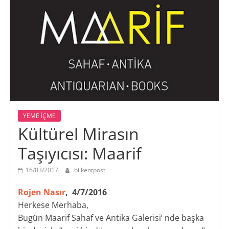
YEME İÇME
Kültürel Mirasın
Taşıyıcısı: Maarif
16/03/2017
bilkentpost
Rojen Nasır
, 4/7/2016
Herkese Merhaba,
Bugün Maarif Sahaf ve Antika Galerisi’ nde başka