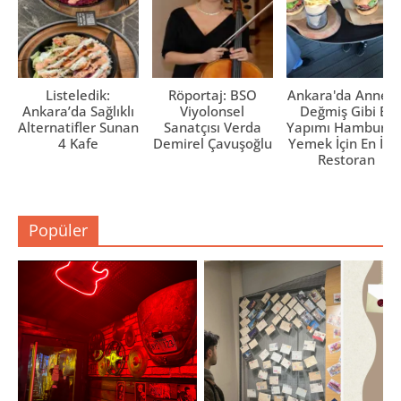
Listeledik:
Röportaj: BSO
Ankara'da Anne El
Ankara’da Sağlıklı
Viyolonsel
Değmiş Gibi Ev
Alternatifler Sunan
Sanatçısı Verda
Yapımı Hamburge
4 Kafe
Demirel Çavuşoğlu
Yemek İçin En İyi 
Restoran
Popüler