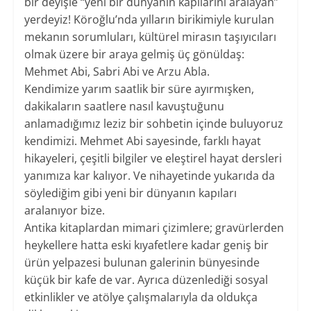
bir deyişle “yeni bir dünyanın kapılarını aralayan”
yerdeyiz! Köroğlu’nda yılların birikimiyle kurulan
mekanın sorumluları, kültürel mirasın taşıyıcıları
olmak üzere bir araya gelmiş üç gönüldaş:
Mehmet Abi, Sabri Abi ve Arzu Abla.
Kendimize yarım saatlik bir süre ayırmışken,
dakikaların saatlere nasıl kavuştuğunu
anlamadığımız leziz bir sohbetin içinde buluyoruz
kendimizi. Mehmet Abi sayesinde, farklı hayat
hikayeleri, çeşitli bilgiler ve eleştirel hayat dersleri
yanımıza kar kalıyor. Ve nihayetinde yukarıda da
söylediğim gibi yeni bir dünyanın kapıları
aralanıyor bize.
Antika kitaplardan mimari çizimlere; gravürlerden
heykellere hatta eski kıyafetlere kadar geniş bir
ürün yelpazesi bulunan galerinin bünyesinde
küçük bir kafe de var. Ayrıca düzenlediği sosyal
etkinlikler ve atölye çalışmalarıyla da oldukça