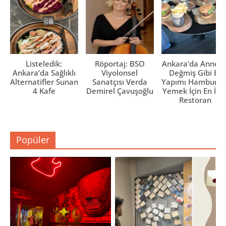
r
)
Listeledik:
Röportaj: BSO
Ankara'da Anne El
Ankara’da Sağlıklı
Viyolonsel
Değmiş Gibi Ev
Alternatifler Sunan
Sanatçısı Verda
Yapımı Hamburge
4 Kafe
Demirel Çavuşoğlu
Yemek İçin En İyi 
Restoran
Popüler