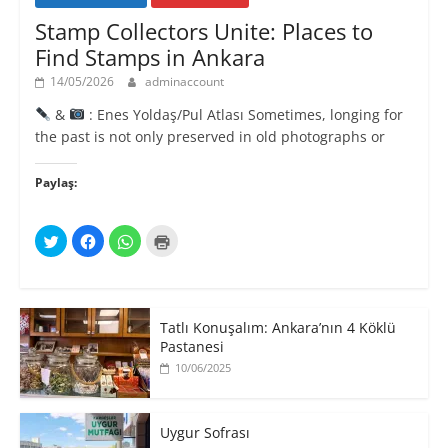
Stamp Collectors Unite: Places to
Find Stamps in Ankara
14/05/2026
adminaccount
&
: Enes Yoldaş/Pul Atlası Sometimes, longing for
the past is not only preserved in old photographs or
Paylaş:
T
F
W
Y
w
a
h
a
i
c
a
z
t
e
t
d
t
b
s
ı
e
o
A
r
r
o
p
m
ü
k
p
a
Tatlı Konuşalım: Ankara’nın 4 Köklü
z
'
'
k
e
t
t
Pastanesi
i
r
a
a
ç
10/06/2025
i
p
p
i
n
a
a
n
d
y
y
t
e
l
l
ı
p
a
a
k
a
ş
ş
l
Uygur Sofrası
y
m
m
a