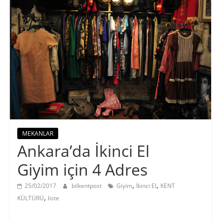
MEKANLAR
Ankara’da İkinci El
Giyim için 4 Adres
,
,
25/02/2017
bilkentpost
Giyim
İkinci El
KENT
,
KÜLTÜRÜ
liste