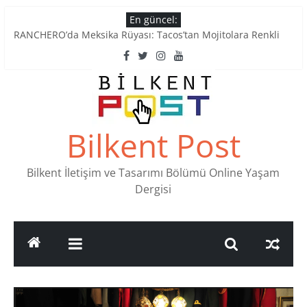
Skip
En güncel:
to
RANCHERO’da Meksika Rüyası: Tacos’tan Mojitolara Renkli
content
Lezzetler
Ankara’nın Ruhunu Notalarda Yaşatan 4 Müzik Durağı
Pullardaki tarih: PTT Pul Müzesi
Stamp Collectors Unite: Places to Find Stamps in Ankara
Tatlı Konuşalım: Ankara’nın 4 Köklü Pastanesi
Bilkent Post
Bilkent İletişim ve Tasarımı Bölümü Online Yaşam
Dergisi