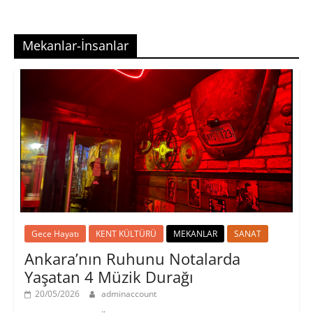
Mekanlar-İnsanlar
Gece Hayatı
KENT KÜLTÜRÜ
MEKANLAR
SANAT
Ankara’nın Ruhunu Notalarda
Yaşatan 4 Müzik Durağı
20/05/2026
adminaccount