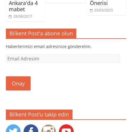
Ankara'da 4
Önerisi
e
e
e
r
a
a
mabet
e
ç
ç
03/03/2025
d
ı
ı
28/08/2017
e
l
l
a
ı
ı
ç
r
r
ı
)
)
l
Bilkent Post'a abone olun
ı
r
)
Haberlerimizi email adresinize gönderelim.
Email
Adresim
Onay
Bilkent Post’u takip edin