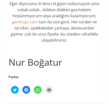
Eğer diyorsanız ki ikinci el giyim tutkunuyum ama
sokak sokak , dükkan dükkan gezmekten
hoşlanmıyorum veya aradığımı bulamıyorum;
gardrops.com
tam da size göre. Her türden ve
tarzdan, ayakkabıdan çantaya, aksesuardan
giyime -çok da ucuz fiyatla- bu siteden rahatlıkla
ulaşabilirsiniz.
Nur Boğatur
Paylaş:
T
F
W
Y
w
a
h
a
i
c
a
z
t
e
t
d
t
b
s
ı
e
o
A
r
r
o
p
m