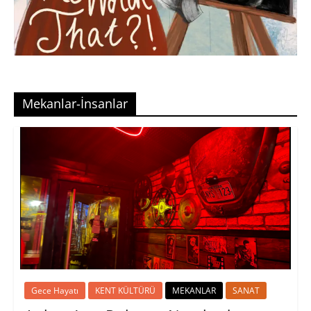
Mekanlar-İnsanlar
Gece Hayatı
KENT KÜLTÜRÜ
MEKANLAR
SANAT