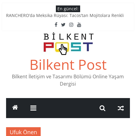
Skip
En güncel:
to
RANCHERO’da Meksika Rüyası: Tacos’tan Mojitolara Renkli
content
Lezzetler
Ankara’nın Ruhunu Notalarda Yaşatan 4 Müzik Durağı
Pullardaki tarih: PTT Pul Müzesi
Stamp Collectors Unite: Places to Find Stamps in Ankara
Tatlı Konuşalım: Ankara’nın 4 Köklü Pastanesi
Bilkent Post
Bilkent İletişim ve Tasarımı Bölümü Online Yaşam
Dergisi
Ufuk Önen