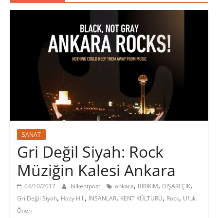
SANAT
Gri Değil Siyah: Rock
Müziğin Kalesi Ankara
,
,
,
04/10/2017
bilkentpost
ankara
BİRİKİM
DIŞARI ÇIK
,
,
,
,
,
Gri Değil Siyah
Hazy Hill
İNSANLAR
KENT KÜLTÜRÜ
Rock
Ufuk
Önen