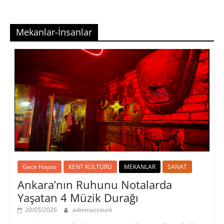
Mekanlar-İnsanlar
Gece Hayatı
KENT KÜLTÜRÜ
MEKANLAR
SANAT
Ankara’nın Ruhunu Notalarda
Yaşatan 4 Müzik Durağı
20/05/2026
adminaccount