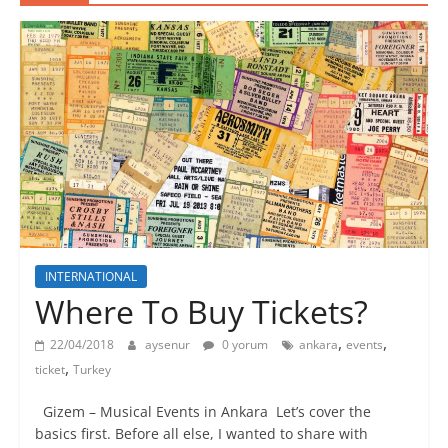
INTERNATIONAL
Where To Buy Tickets?
,
,
22/04/2018
aysenur
0 yorum
ankara
events
,
ticket
Turkey
Gizem – Musical Events in Ankara Let’s cover the
basics first. Before all else, I wanted to share with