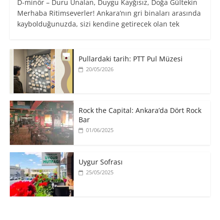
D-minör – Duru Ünalan, Duygu Kayğısız, Doğa Gültekin
Merhaba Ritimseverler! Ankara’nın gri binaları arasında
kaybolduğunuzda, sizi kendine getirecek olan tek
Pullardaki tarih: PTT Pul Müzesi
20/05/2026
Rock the Capital: Ankara’da Dört Rock
Bar
01/06/2025
Uygur Sofrası
25/05/2025