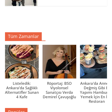
Tüm Zamanlar
Listeledik:
Röportaj: BSO
Ankara'da Anne El
Ankara’da Sağlıklı
Viyolonsel
Değmiş Gibi Ev
Alternatifler Sunan
Sanatçısı Verda
Yapımı Hamburge
4 Kafe
Demirel Çavuşoğlu
Yemek İçin En İyi 
Restoran