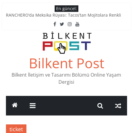
Skip
En güncel:
to
RANCHERO’da Meksika Rüyası: Tacos’tan Mojitolara Renkli
content
Lezzetler
Ankara’nın Ruhunu Notalarda Yaşatan 4 Müzik Durağı
Pullardaki tarih: PTT Pul Müzesi
Stamp Collectors Unite: Places to Find Stamps in Ankara
Tatlı Konuşalım: Ankara’nın 4 Köklü Pastanesi
Bilkent Post
Bilkent İletişim ve Tasarımı Bölümü Online Yaşam
Dergisi
ticket