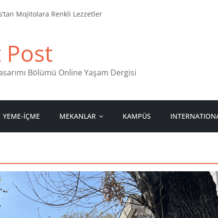
tan Mojitolara Renkli Lezzetler
an 4 Müzik Durağı
t Post
ind Stamps in Ankara
 Pastanesi
 Tasarımı Bölümü Online Yaşam Dergisi
YEME-İÇME
MEKANLAR
KAMPÜS
INTERNATION