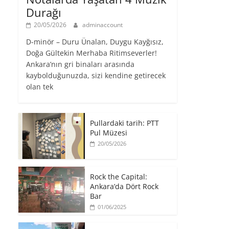
Durağı
20/05/2026
adminaccount
D-minör – Duru Ünalan, Duygu Kayğısız,
Doğa Gültekin Merhaba Ritimseverler!
Ankara’nın gri binaları arasında
kaybolduğunuzda, sizi kendine getirecek
olan tek
Pullardaki tarih: PTT
Pul Müzesi
20/05/2026
Rock the Capital:
Ankara’da Dört Rock
Bar
01/06/2025