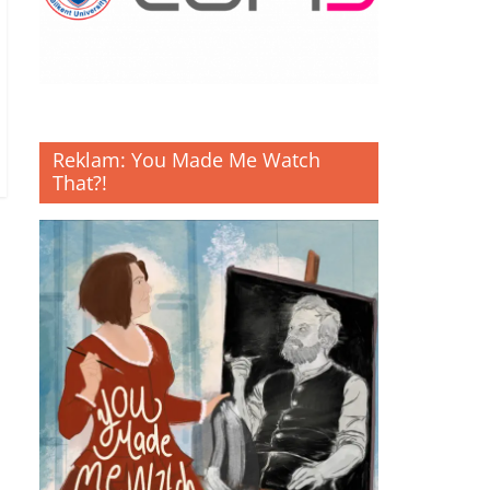
Reklam: You Made Me Watch
That?!