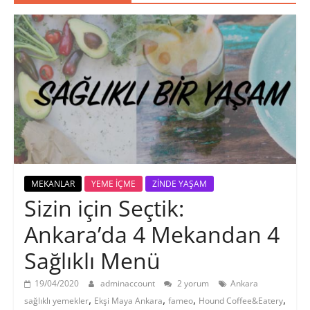
MEKANLAR
YEME İÇME
ZİNDE YAŞAM
Sizin için Seçtik:
Ankara’da 4 Mekandan 4
Sağlıklı Menü
19/04/2020
adminaccount
2 yorum
Ankara
,
,
,
,
sağlıklı yemekler
Ekşi Maya Ankara
fameo
Hound Coffee&Eatery