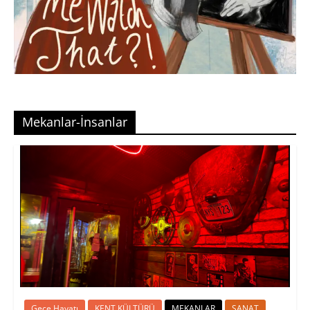
Mekanlar-İnsanlar
Gece Hayatı
KENT KÜLTÜRÜ
MEKANLAR
SANAT