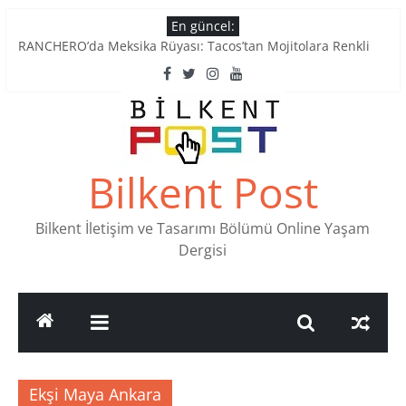
Skip
En güncel:
to
RANCHERO’da Meksika Rüyası: Tacos’tan Mojitolara Renkli
content
Lezzetler
Ankara’nın Ruhunu Notalarda Yaşatan 4 Müzik Durağı
Pullardaki tarih: PTT Pul Müzesi
Stamp Collectors Unite: Places to Find Stamps in Ankara
Tatlı Konuşalım: Ankara’nın 4 Köklü Pastanesi
Bilkent Post
Bilkent İletişim ve Tasarımı Bölümü Online Yaşam
Dergisi
Ekşi Maya Ankara