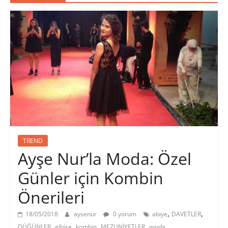
TREND
Ayşe Nur’la Moda: Özel
Günler için Kombin
Önerileri
,
,
18/05/2018
aysenur
0 yorum
abiye
DAVETLER
,
,
,
,
DÜĞÜNLER
elbise
kombin
MEZUNİYETLER
moda