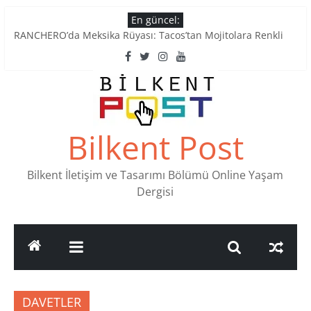
Skip
En güncel:
to
RANCHERO’da Meksika Rüyası: Tacos’tan Mojitolara Renkli
content
Lezzetler
Ankara’nın Ruhunu Notalarda Yaşatan 4 Müzik Durağı
Pullardaki tarih: PTT Pul Müzesi
Stamp Collectors Unite: Places to Find Stamps in Ankara
Tatlı Konuşalım: Ankara’nın 4 Köklü Pastanesi
Bilkent Post
Bilkent İletişim ve Tasarımı Bölümü Online Yaşam
Dergisi
DAVETLER