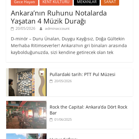
Gece Hayatı
KENT KÜLTÜRÜ
MEKANLAR
SANAT
Ankara’nın Ruhunu Notalarda
Yaşatan 4 Müzik Durağı
20/05/2026
adminaccount
D-minör – Duru Ünalan, Duygu Kayğısız, Doğa Gültekin
Merhaba Ritimseverler! Ankara’nın gri binaları arasında
kaybolduğunuzda, sizi kendine getirecek olan tek
Pullardaki tarih: PTT Pul Müzesi
20/05/2026
Rock the Capital: Ankara’da Dört Rock
Bar
01/06/2025