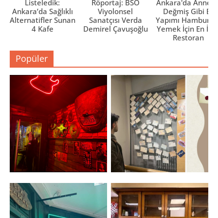
Listeledik:
Röportaj: BSO
Ankara'da Anne El
Ankara’da Sağlıklı
Viyolonsel
Değmiş Gibi Ev
Alternatifler Sunan
Sanatçısı Verda
Yapımı Hamburge
4 Kafe
Demirel Çavuşoğlu
Yemek İçin En İyi 
Restoran
Popüler