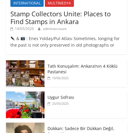
INTERNATIONAL
MULTİMEDYA
Stamp Collectors Unite: Places to
Find Stamps in Ankara
14/05/2026
adminaccount
&
: Enes Yoldaş/Pul Atlası Sometimes, longing for
the past is not only preserved in old photographs or
Tatlı Konuşalım: Ankara’nın 4 Köklü
Pastanesi
10/06/2025
Uygur Sofrası
25/05/2025
​Dükkan: Sadece Bir Dükkan Değil,