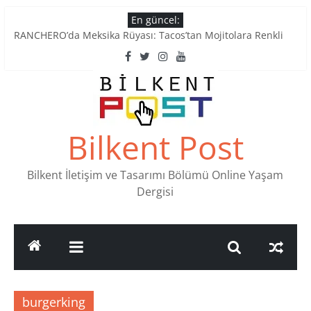
Skip
En güncel:
to
RANCHERO’da Meksika Rüyası: Tacos’tan Mojitolara Renkli
content
Lezzetler
Ankara’nın Ruhunu Notalarda Yaşatan 4 Müzik Durağı
Pullardaki tarih: PTT Pul Müzesi
Stamp Collectors Unite: Places to Find Stamps in Ankara
Tatlı Konuşalım: Ankara’nın 4 Köklü Pastanesi
Bilkent Post
Bilkent İletişim ve Tasarımı Bölümü Online Yaşam
Dergisi
burgerking