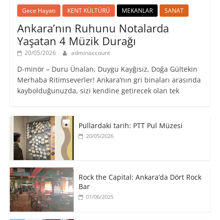
Gece Hayatı
KENT KÜLTÜRÜ
MEKANLAR
SANAT
Ankara’nın Ruhunu Notalarda
Yaşatan 4 Müzik Durağı
20/05/2026
adminaccount
D-minör – Duru Ünalan, Duygu Kayğısız, Doğa Gültekin
Merhaba Ritimseverler! Ankara’nın gri binaları arasında
kaybolduğunuzda, sizi kendine getirecek olan tek
Pullardaki tarih: PTT Pul Müzesi
20/05/2026
Rock the Capital: Ankara’da Dört Rock
Bar
01/06/2025