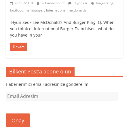
,
28/03/2018
adminaccount
0 yorum
burgerking
,
,
,
fastfood
hamburger
International
mcdonalds
Hyun Seok Lee ​McDonald’s And Burger King ​ Q. When
you think of International Burger Franchisee, what do
you have in your
Devam
Bilkent Post'a abone olun
Haberlerimizi email adresinize gönderelim.
Email
Adresim
Onay