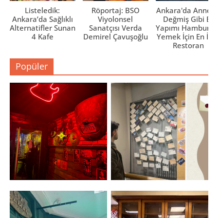
Listeledik:
Röportaj: BSO
Ankara'da Anne El
Ankara’da Sağlıklı
Viyolonsel
Değmiş Gibi Ev
Alternatifler Sunan
Sanatçısı Verda
Yapımı Hamburge
4 Kafe
Demirel Çavuşoğlu
Yemek İçin En İyi 
Restoran
Popüler