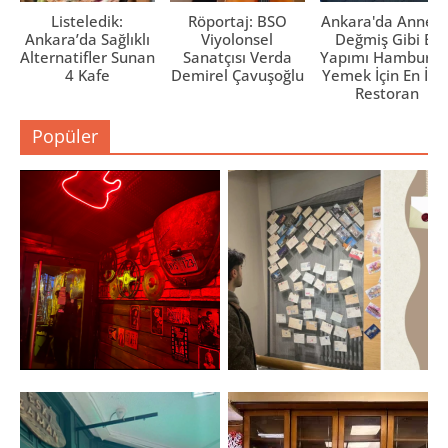
Listeledik:
Röportaj: BSO
Ankara'da Anne El
Ankara’da Sağlıklı
Viyolonsel
Değmiş Gibi Ev
Alternatifler Sunan
Sanatçısı Verda
Yapımı Hamburge
4 Kafe
Demirel Çavuşoğlu
Yemek İçin En İyi 
Restoran
Popüler