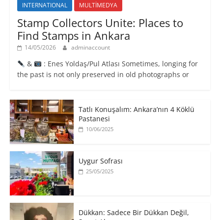
INTERNATIONAL
MULTİMEDYA
Stamp Collectors Unite: Places to
Find Stamps in Ankara
14/05/2026
adminaccount
&
: Enes Yoldaş/Pul Atlası Sometimes, longing for
the past is not only preserved in old photographs or
Tatlı Konuşalım: Ankara’nın 4 Köklü
Pastanesi
10/06/2025
Uygur Sofrası
25/05/2025
​Dükkan: Sadece Bir Dükkan Değil,