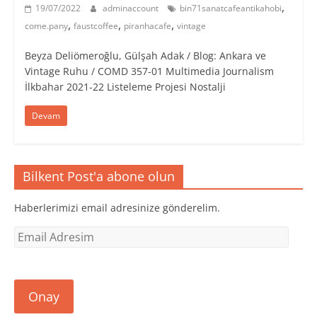
,
19/07/2022
adminaccount
bin71sanatcafeantikahobi
,
,
,
come.pany
faustcoffee
piranhacafe
vintage
Beyza Deliömeroğlu, Gülşah Adak / Blog: Ankara ve
Vintage Ruhu / COMD 357-01 Multimedia Journalism
İlkbahar 2021-22 Listeleme Projesi Nostalji
Devam
Bilkent Post'a abone olun
Haberlerimizi email adresinize gönderelim.
Email
Adresim
Onay