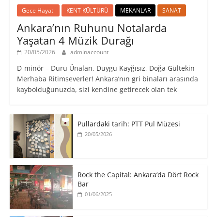
Gece Hayatı
KENT KÜLTÜRÜ
MEKANLAR
SANAT
Ankara’nın Ruhunu Notalarda
Yaşatan 4 Müzik Durağı
20/05/2026
adminaccount
D-minör – Duru Ünalan, Duygu Kayğısız, Doğa Gültekin
Merhaba Ritimseverler! Ankara’nın gri binaları arasında
kaybolduğunuzda, sizi kendine getirecek olan tek
Pullardaki tarih: PTT Pul Müzesi
20/05/2026
Rock the Capital: Ankara’da Dört Rock
Bar
01/06/2025