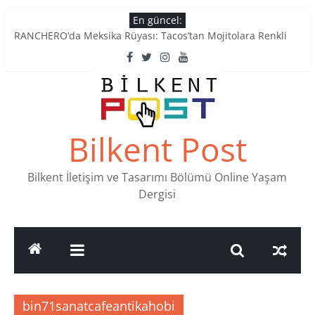
Skip
En güncel:
to
RANCHERO’da Meksika Rüyası: Tacos’tan Mojitolara Renkli
content
Lezzetler
Ankara’nın Ruhunu Notalarda Yaşatan 4 Müzik Durağı
Pullardaki tarih: PTT Pul Müzesi
Stamp Collectors Unite: Places to Find Stamps in Ankara
Tatlı Konuşalım: Ankara’nın 4 Köklü Pastanesi
Bilkent Post
Bilkent İletişim ve Tasarımı Bölümü Online Yaşam
Dergisi
bin71sanatcafeantikahobi