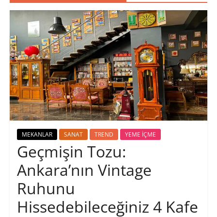
MEKANLAR
SANAT
TREND
YEME İÇME
Geçmişin Tozu:
Ankara’nın Vintage
Ruhunu
Hissedebileceğiniz 4 Kafe