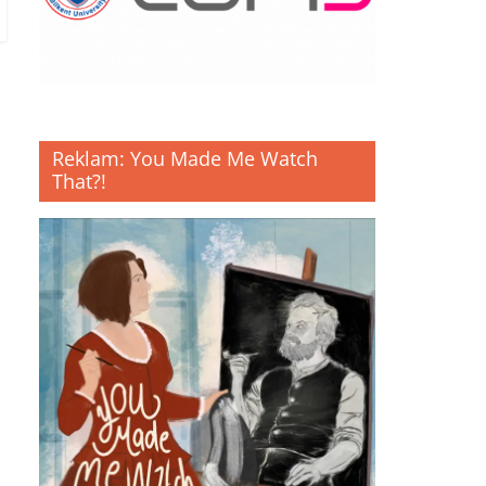
Reklam: You Made Me Watch
That?!