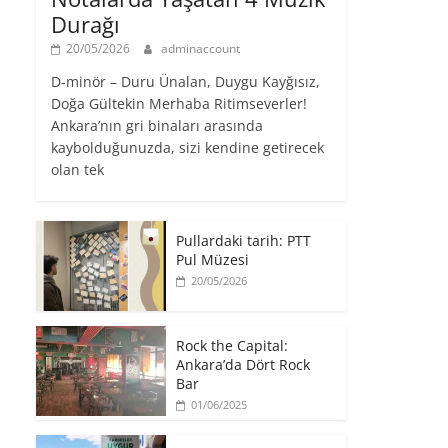
Durağı
20/05/2026
adminaccount
D-minör – Duru Ünalan, Duygu Kayğısız,
Doğa Gültekin Merhaba Ritimseverler!
Ankara’nın gri binaları arasında
kaybolduğunuzda, sizi kendine getirecek
olan tek
Pullardaki tarih: PTT
Pul Müzesi
20/05/2026
Rock the Capital:
Ankara’da Dört Rock
Bar
01/06/2025