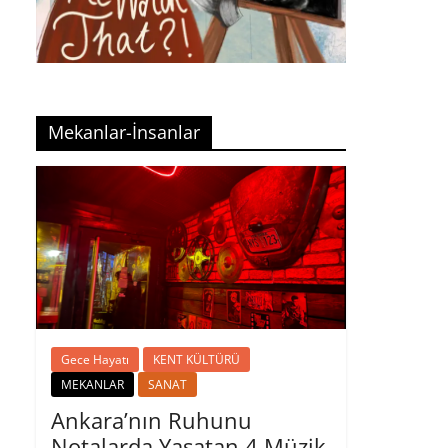
Mekanlar-İnsanlar
Gece Hayatı
KENT KÜLTÜRÜ
MEKANLAR
SANAT
Ankara’nın Ruhunu
Notalarda Yaşatan 4 Müzik