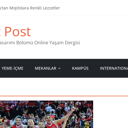
tan Mojitolara Renkli Lezzetler
an 4 Müzik Durağı
t Post
ind Stamps in Ankara
 Pastanesi
 Tasarımı Bölümü Online Yaşam Dergisi
YEME-İÇME
MEKANLAR
KAMPÜS
INTERNATION