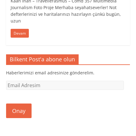
Kaan İnan – Travellerasmus – Comd 357 Multimedia
Journalism Foto Proje Merhaba seyahatseverler! Not
defterlerinizi ve haritalarınızı hazırlayın çünkü bugün,
uzun
Devam
Bilkent Post'a abone olun
Haberlerimizi email adresinize gönderelim.
Email
Adresim
Onay