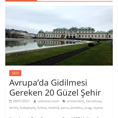
GEZİ
Avrupa’da Gidilmesi
Gereken 20 Güzel Şehir
,
,
08/01/2021
adminaccount
amsterdam
barselona
,
,
,
,
,
,
,
berlin
budapeşte
lizbon
madrid
paris
portekiz
prag
viyana