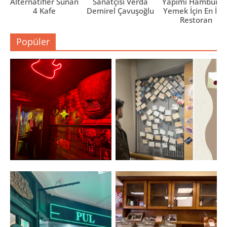
Alternatifler Sunan
Sanatçısı Verda
Yapımı Hamburge
4 Kafe
Demirel Çavuşoğlu
Yemek İçin En İyi 
Restoran
Popüler