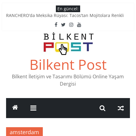
Skip
En güncel:
to
RANCHERO’da Meksika Rüyası: Tacos’tan Mojitolara Renkli
content
Lezzetler
Ankara’nın Ruhunu Notalarda Yaşatan 4 Müzik Durağı
Pullardaki tarih: PTT Pul Müzesi
Stamp Collectors Unite: Places to Find Stamps in Ankara
Tatlı Konuşalım: Ankara’nın 4 Köklü Pastanesi
Bilkent Post
Bilkent İletişim ve Tasarımı Bölümü Online Yaşam
Dergisi
amsterdam