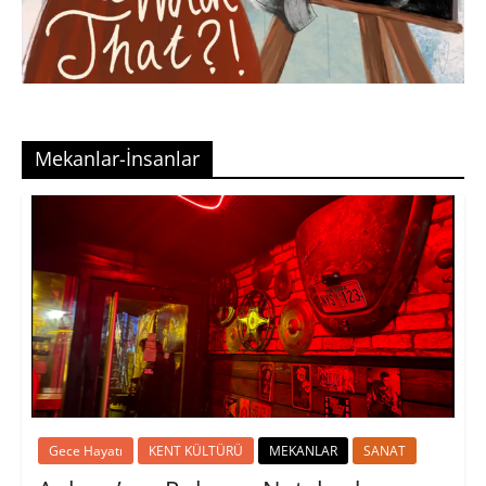
Mekanlar-İnsanlar
Gece Hayatı
KENT KÜLTÜRÜ
MEKANLAR
SANAT