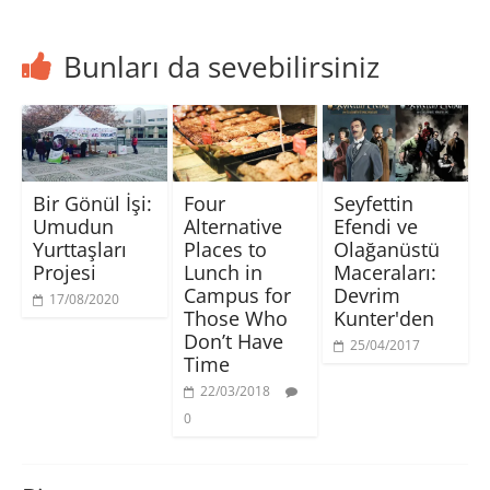
Bunları da sevebilirsiniz
Bir Gönül İşi:
Four
Seyfettin
Umudun
Alternative
Efendi ve
Yurttaşları
Places to
Olağanüstü
Projesi
Lunch in
Maceraları:
Campus for
Devrim
17/08/2020
Those Who
Kunter'den
Don’t Have
25/04/2017
Time
22/03/2018
0