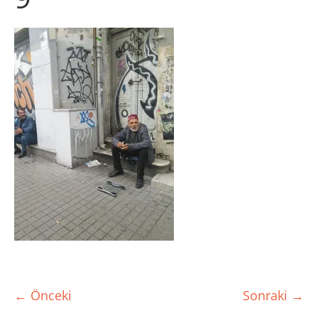
← Önceki
Sonraki →