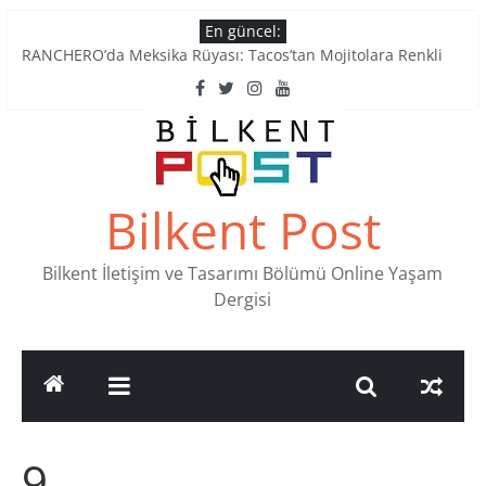
Skip
En güncel:
to
Tatlı Konuşalım: Ankara’nın 4 Köklü Pastanesi
RANCHERO’da Meksika Rüyası: Tacos’tan Mojitolara Renkli
content
Lezzetler
Ankara’nın Ruhunu Notalarda Yaşatan 4 Müzik Durağı
Pullardaki tarih: PTT Pul Müzesi
Stamp Collectors Unite: Places to Find Stamps in Ankara
Bilkent Post
Bilkent İletişim ve Tasarımı Bölümü Online Yaşam
Dergisi
9