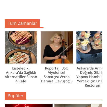
Tüm Zamanlar
Listeledik:
Röportaj: BSO
Ankara'da Anne El
Ankara’da Sağlıklı
Viyolonsel
Değmiş Gibi Ev
Alternatifler Sunan
Sanatçısı Verda
Yapımı Hamburge
4 Kafe
Demirel Çavuşoğlu
Yemek İçin En İyi 
Restoran
Popüler