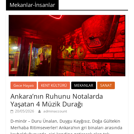
Mekanlar-İnsanlar
Gece Hayatı
KENT KÜLTÜRÜ
MEKANLAR
SANAT
Ankara’nın Ruhunu Notalarda
Yaşatan 4 Müzik Durağı
20/05/2026
adminaccount
D-minör – Duru Ünalan, Duygu Kayğısız, Doğa Gültekin
Merhaba Ritimseverler! Ankara’nın gri binaları arasında