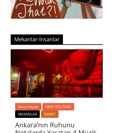
Mekanlar-İnsanlar
Gece Hayatı
KENT KÜLTÜRÜ
MEKANLAR
SANAT
Ankara’nın Ruhunu
Notalarda Yaşatan 4 Müzik