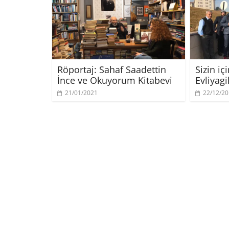
Röportaj: Sahaf Saadettin
Sizin i
İnce ve Okuyorum Kitabevi
Evliyagi
21/01/2021
22/12/2