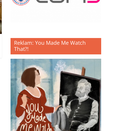
Reklam: You Made Me Watch
That?!