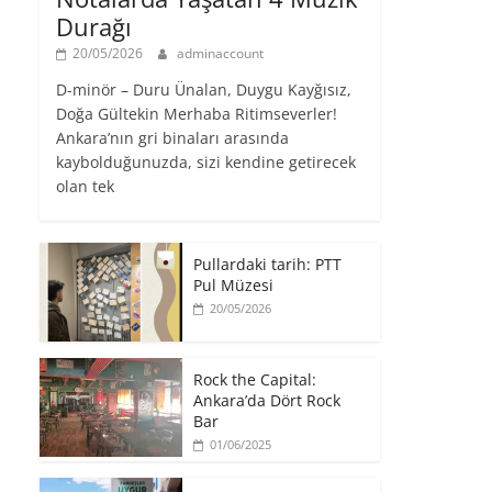
Durağı
20/05/2026
adminaccount
D-minör – Duru Ünalan, Duygu Kayğısız,
Doğa Gültekin Merhaba Ritimseverler!
Ankara’nın gri binaları arasında
kaybolduğunuzda, sizi kendine getirecek
olan tek
Pullardaki tarih: PTT
Pul Müzesi
20/05/2026
Rock the Capital:
Ankara’da Dört Rock
Bar
01/06/2025