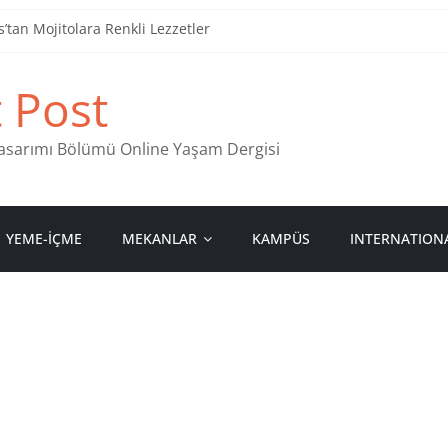
tan Mojitolara Renkli Lezzetler
an 4 Müzik Durağı
t Post
ind Stamps in Ankara
 Pastanesi
 Tasarımı Bölümü Online Yaşam Dergisi
YEME-İÇME
MEKANLAR
KAMPÜS
INTERNATION