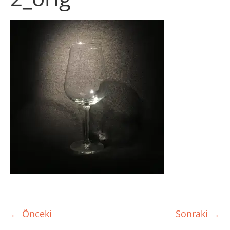
← Önceki
Sonraki →