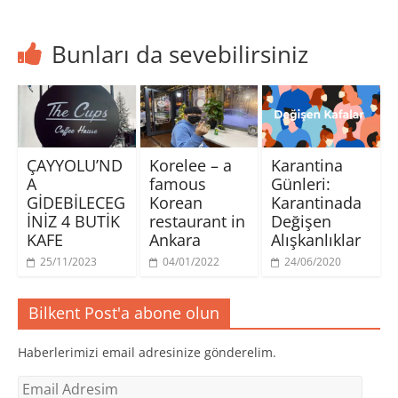
Bunları da sevebilirsiniz
ÇAYYOLU’ND
Korelee – a
Karantina
A
famous
Günleri:
GİDEBİLECEG
Korean
Karantinada
İNİZ 4 BUTİK
restaurant in
Değişen
KAFE
Ankara
Alışkanlıklar
25/11/2023
04/01/2022
24/06/2020
Bilkent Post'a abone olun
Haberlerimizi email adresinize gönderelim.
Email