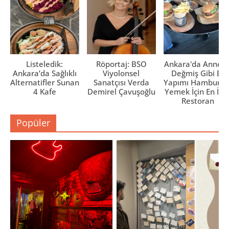
Listeledik:
Röportaj: BSO
Ankara'da Anne El
Ankara’da Sağlıklı
Viyolonsel
Değmiş Gibi Ev
Alternatifler Sunan
Sanatçısı Verda
Yapımı Hamburge
4 Kafe
Demirel Çavuşoğlu
Yemek İçin En İyi 
Restoran
Popüler