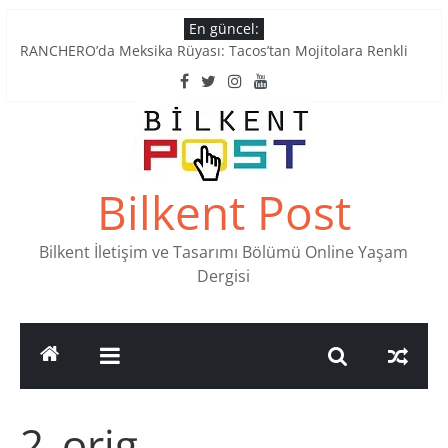
Skip
En güncel:
to
RANCHERO’da Meksika Rüyası: Tacos’tan Mojitolara Renkli
content
Lezzetler
Ankara’nın Ruhunu Notalarda Yaşatan 4 Müzik Durağı
Pullardaki tarih: PTT Pul Müzesi
Stamp Collectors Unite: Places to Find Stamps in Ankara
Tatlı Konuşalım: Ankara’nın 4 Köklü Pastanesi
Bilkent Post
Bilkent İletişim ve Tasarımı Bölümü Online Yaşam
Dergisi
2_orig