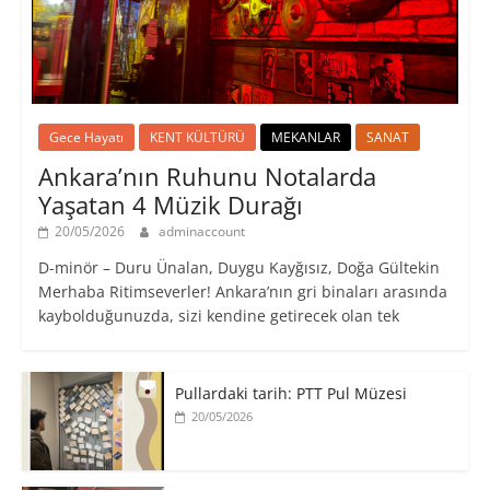
Gece Hayatı
KENT KÜLTÜRÜ
MEKANLAR
SANAT
Ankara’nın Ruhunu Notalarda
Yaşatan 4 Müzik Durağı
20/05/2026
adminaccount
D-minör – Duru Ünalan, Duygu Kayğısız, Doğa Gültekin
Merhaba Ritimseverler! Ankara’nın gri binaları arasında
kaybolduğunuzda, sizi kendine getirecek olan tek
Pullardaki tarih: PTT Pul Müzesi
20/05/2026