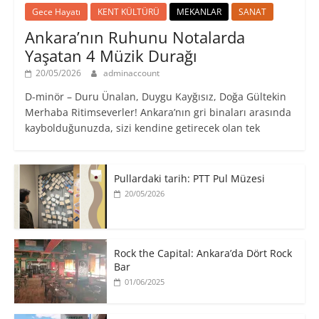
Gece Hayatı
KENT KÜLTÜRÜ
MEKANLAR
SANAT
Ankara’nın Ruhunu Notalarda
Yaşatan 4 Müzik Durağı
20/05/2026
adminaccount
D-minör – Duru Ünalan, Duygu Kayğısız, Doğa Gültekin
Merhaba Ritimseverler! Ankara’nın gri binaları arasında
kaybolduğunuzda, sizi kendine getirecek olan tek
Pullardaki tarih: PTT Pul Müzesi
20/05/2026
Rock the Capital: Ankara’da Dört Rock
Bar
01/06/2025