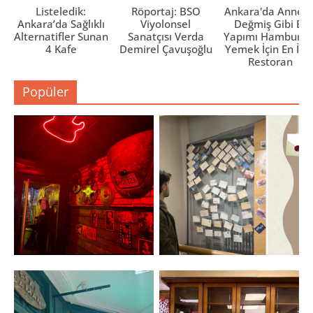
Listeledik:
Röportaj: BSO
Ankara'da Anne El
Ankara’da Sağlıklı
Viyolonsel
Değmiş Gibi Ev
Alternatifler Sunan
Sanatçısı Verda
Yapımı Hamburge
4 Kafe
Demirel Çavuşoğlu
Yemek İçin En İyi 
Restoran
Popüler