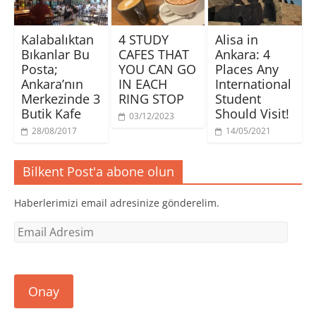
Kalabalıktan
4 STUDY
Alisa in
Bıkanlar Bu
CAFES THAT
Ankara: 4
Posta;
YOU CAN GO
Places Any
Ankara’nın
IN EACH
International
Merkezinde 3
RING STOP
Student
Butik Kafe
Should Visit!
03/12/2023
28/08/2017
14/05/2021
Bilkent Post'a abone olun
Haberlerimizi email adresinize gönderelim.
Email
Adresim
Onay