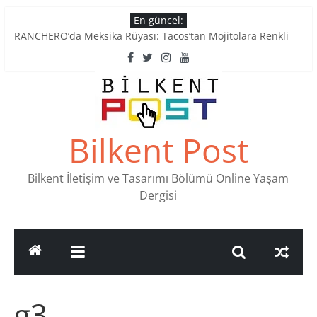
Skip
En güncel:
to
RANCHERO’da Meksika Rüyası: Tacos’tan Mojitolara Renkli
content
Lezzetler
Ankara’nın Ruhunu Notalarda Yaşatan 4 Müzik Durağı
Pullardaki tarih: PTT Pul Müzesi
Stamp Collectors Unite: Places to Find Stamps in Ankara
Tatlı Konuşalım: Ankara’nın 4 Köklü Pastanesi
Bilkent Post
Bilkent İletişim ve Tasarımı Bölümü Online Yaşam
Dergisi
g3