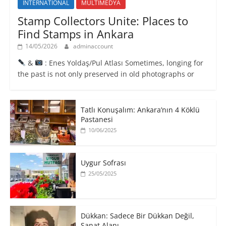
INTERNATIONAL
MULTİMEDYA
Stamp Collectors Unite: Places to
Find Stamps in Ankara
14/05/2026
adminaccount
&
: Enes Yoldaş/Pul Atlası Sometimes, longing for
the past is not only preserved in old photographs or
Tatlı Konuşalım: Ankara’nın 4 Köklü
Pastanesi
10/06/2025
Uygur Sofrası
25/05/2025
​Dükkan: Sadece Bir Dükkan Değil,
Sanat Alanı