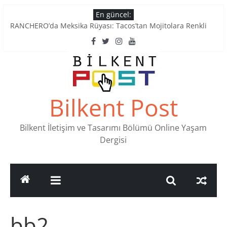
Skip
En güncel:
to
RANCHERO’da Meksika Rüyası: Tacos’tan Mojitolara Renkli
content
Lezzetler
Ankara’nın Ruhunu Notalarda Yaşatan 4 Müzik Durağı
Pullardaki tarih: PTT Pul Müzesi
Stamp Collectors Unite: Places to Find Stamps in Ankara
Tatlı Konuşalım: Ankara’nın 4 Köklü Pastanesi
Bilkent Post
Bilkent İletişim ve Tasarımı Bölümü Online Yaşam
Dergisi
bb2