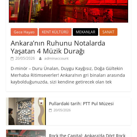
Gece Hayatı
KENT KÜLTÜRÜ
MEKANLAR
SANAT
Ankara’nın Ruhunu Notalarda
Yaşatan 4 Müzik Durağı
20/05/2026
adminaccount
D-minör – Duru Ünalan, Duygu Kayğısız, Doğa Gültekin
Merhaba Ritimseverler! Ankara’nın gri binaları arasında
kaybolduğunuzda, sizi kendine getirecek olan tek
Pullardaki tarih: PTT Pul Müzesi
20/05/2026
Rock the Capital: Ankara’da Dört Rock