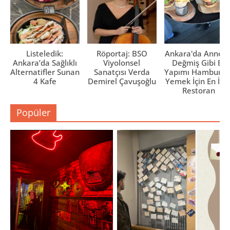
Listeledik:
Röportaj: BSO
Ankara'da Anne El
Ankara’da Sağlıklı
Viyolonsel
Değmiş Gibi Ev
Alternatifler Sunan
Sanatçısı Verda
Yapımı Hamburge
4 Kafe
Demirel Çavuşoğlu
Yemek İçin En İyi 
Restoran
Popüler