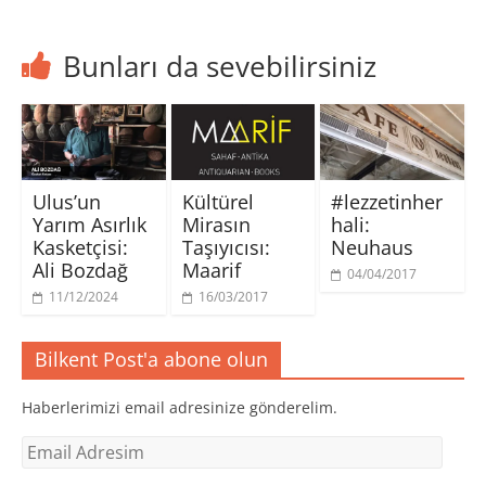
Bunları da sevebilirsiniz
Ulus’un
Kültürel
#lezzetinher
Yarım Asırlık
Mirasın
hali:
Kasketçisi:
Taşıyıcısı:
Neuhaus
Ali Bozdağ
Maarif
04/04/2017
11/12/2024
16/03/2017
Bilkent Post'a abone olun
Haberlerimizi email adresinize gönderelim.
Email
Adresim