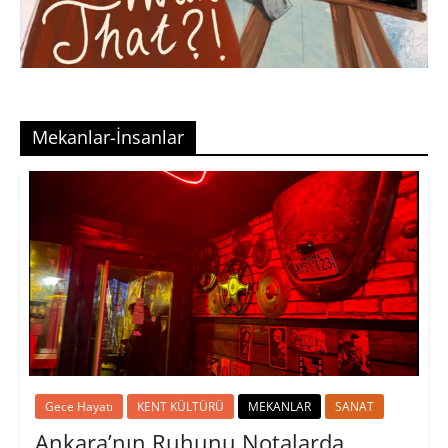
Mekanlar-İnsanlar
Gece Hayatı
KENT KÜLTÜRÜ
MEKANLAR
SANAT
Ankara’nın Ruhunu Notalarda