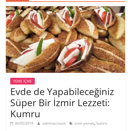
YEME İÇME
Evde de Yapabileceğiniz
Süper Bir İzmir Lezzeti:
Kumru
,
30/05/2019
adminaccount
izmir yemek
kumru