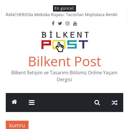
Skip
En güncel:
to
RANCHERO’da Meksika Rüyası: Tacos’tan Mojitolara Renkli
content
Lezzetler
Ankara’nın Ruhunu Notalarda Yaşatan 4 Müzik Durağı
Pullardaki tarih: PTT Pul Müzesi
Stamp Collectors Unite: Places to Find Stamps in Ankara
Tatlı Konuşalım: Ankara’nın 4 Köklü Pastanesi
Bilkent Post
Bilkent İletişim ve Tasarımı Bölümü Online Yaşam
Dergisi
kumru