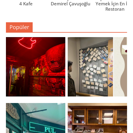
4 Kafe
Demirel Çavuşoğlu
Yemek İçin En İyi 
Restoran
Popüler