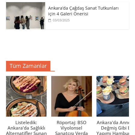
Ankara’da Çağdaş Sanat Tutkunları
için 4 Galeri Önerisi
03/03/2025
Tüm Zamanlar
Listeledik:
Röportaj: BSO
Ankara'da Anne El
Ankara’da Sağlıklı
Viyolonsel
Değmiş Gibi Ev
Alternatifler Sunan
Sanatçısı Verda
Yapımı Hamburge