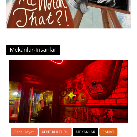
Mekanlar-İnsanlar
Gece Hayatı
KENT KÜLTÜRÜ
MEKANLAR
SANAT