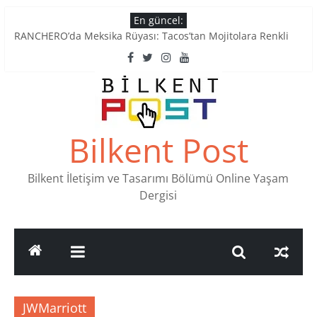
Skip
En güncel:
Tatlı Konuşalım: Ankara’nın 4 Köklü Pastanesi
to
RANCHERO’da Meksika Rüyası: Tacos’tan Mojitolara Renkli
content
Lezzetler
Ankara’nın Ruhunu Notalarda Yaşatan 4 Müzik Durağı
Pullardaki tarih: PTT Pul Müzesi
Stamp Collectors Unite: Places to Find Stamps in Ankara
Bilkent Post
Bilkent İletişim ve Tasarımı Bölümü Online Yaşam
Dergisi
JWMarriott