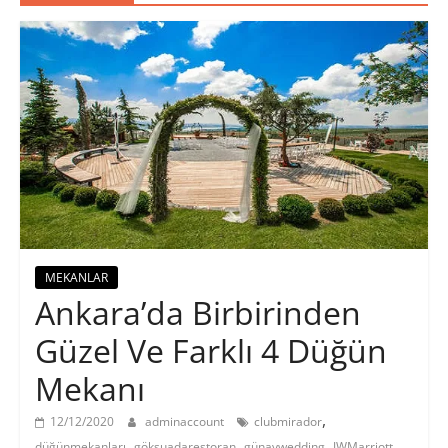
MEKANLAR
Ankara’da Birbirinden
Güzel Ve Farklı 4 Düğün
Mekanı
,
12/12/2020
adminaccount
clubmirador
,
,
,
düğünmekanları
göksuadarestoran
günaywedding
JWMarriott