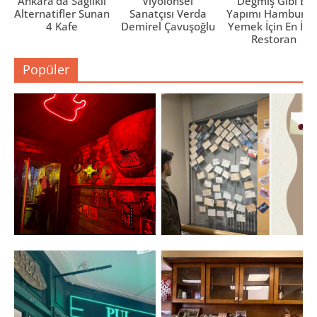
Ankara’da Sağlıklı
Viyolonsel
Değmiş Gibi Ev
Alternatifler Sunan
Sanatçısı Verda
Yapımı Hamburge
4 Kafe
Demirel Çavuşoğlu
Yemek İçin En İyi 
Restoran
Popüler