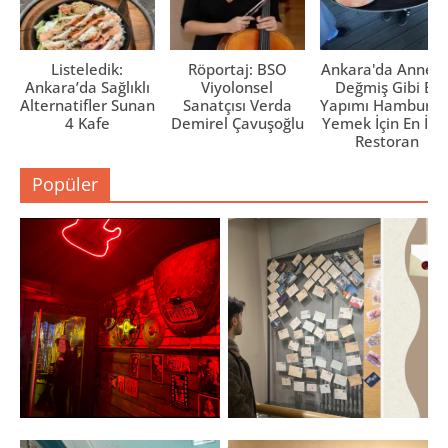
Listeledik:
Röportaj: BSO
Ankara'da Anne El
Ankara’da Sağlıklı
Viyolonsel
Değmiş Gibi Ev
Alternatifler Sunan
Sanatçısı Verda
Yapımı Hamburge
4 Kafe
Demirel Çavuşoğlu
Yemek İçin En İyi 
Restoran
Popüler