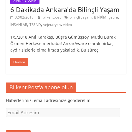
ZİNDE YAŞAM
6 Dakikada Ankara'da Bilinçli Yaşam
,
,
,
02/02/2018
bilkentpost
bilinçli yaşam
BİRİKİM
çevre
,
,
,
İNSANLAR
TREND
vejetaryen
video
1/5/2018 Anıl Karakaş, Büşra Gümüşsoy, Mutlu Burak
Özmen Herkese merhaba! AnkarAware olarak birkaç
aydır sizlerle olma fırsatı yakaladık. Bu süreç
Devam
Bilkent Post'a abone olun
Haberlerimizi email adresinize gönderelim.
Email
Adresim