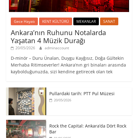
Gece Hayatı
KENT KÜLTÜRÜ
MEKANLAR
SANAT
Ankara’nın Ruhunu Notalarda
Yaşatan 4 Müzik Durağı
20/05/2026
adminaccount
D-minör – Duru Ünalan, Duygu Kayğısız, Doğa Gültekin
Merhaba Ritimseverler! Ankara’nın gri binaları arasında
kaybolduğunuzda, sizi kendine getirecek olan tek
Pullardaki tarih: PTT Pul Müzesi
20/05/2026
Rock the Capital: Ankara’da Dört Rock
Bar