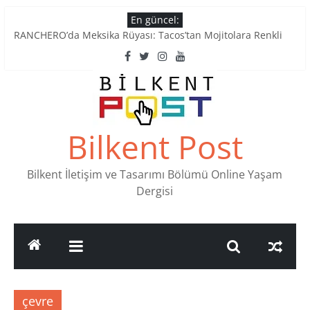
Skip
En güncel:
to
RANCHERO’da Meksika Rüyası: Tacos’tan Mojitolara Renkli
content
Lezzetler
Ankara’nın Ruhunu Notalarda Yaşatan 4 Müzik Durağı
Pullardaki tarih: PTT Pul Müzesi
Stamp Collectors Unite: Places to Find Stamps in Ankara
Tatlı Konuşalım: Ankara’nın 4 Köklü Pastanesi
Bilkent Post
Bilkent İletişim ve Tasarımı Bölümü Online Yaşam
Dergisi
çevre