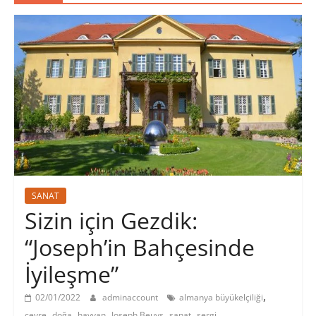
SANAT
Sizin için Gezdik:
“Joseph’in Bahçesinde
İyileşme”
,
02/01/2022
adminaccount
almanya büyükelçiliği
,
,
,
,
,
çevre
doğa
hayvan
Joseph Beuys
sanat
sergi