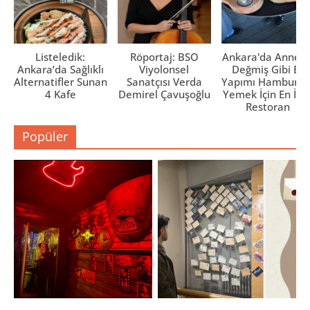
Listeledik:
Röportaj: BSO
Ankara'da Anne El
Ankara’da Sağlıklı
Viyolonsel
Değmiş Gibi Ev
Alternatifler Sunan
Sanatçısı Verda
Yapımı Hamburge
4 Kafe
Demirel Çavuşoğlu
Yemek İçin En İyi 
Restoran
Popüler