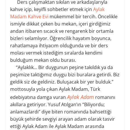
Ders çalışmaktan sıkılan ve arkadaşlarıyla
kahve içip, keyifli sohbetler etmek için
Aylak
Madam Kahve Evi
mükemmel bir tercih. Öncelikle
ismiyle dikkat çeken bu mekan, içeri girdiğimiz
andan itibaren sıcacık ve rengarenk bir ortamla
bizleri selamlıyor. Öğrencilik hayatım boyunca,
rahatlamaya ihtiyacım olduğunda ve bir ders
molası vermek istediğim sıralarda kendimi
bulduğum mekan oldu burası.
“Aylaklık… Bir duygunun peşine takıldık ya da
peşimize taktığımız duygu bizi buralara getirdi.
Biz
geldik siz de geldiniz.
Buluşacak bir yer bulduk.”
mottosuyla yola çıkan Aylak Madam, Türk
Aylak Adam
edebiyatına damga vuran
romanını
akıllara getiriyor. Yusuf Atılgan’ın
“Biliyordu;
anlamazlardı” diye biten romanında bahsettiği
büyük şehirde sevgiyi arayan adam olarak tasvir
ettiği Aylak Adam ile Aylak Madam arasında