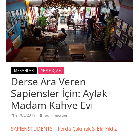
MEKANLAR
YEME İÇME
Derse Ara Veren
Sapiensler İçin: Aylak
Madam Kahve Evi
21/05/2019
adminaccount
SAPİENSTUDENTS – Ferda Çakmak & Elif Yıldız