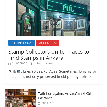
INTERNATIONAL
MULTİMEDYA
Stamp Collectors Unite: Places to
Find Stamps in Ankara
14/05/2026
adminaccount
&
: Enes Yoldaş/Pul Atlası Sometimes, longing for
the past is not only preserved in old photographs or
Tatlı Konuşalım: Ankara’nın 4 Köklü
Pastanesi
10/06/2025