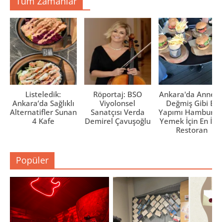
Tüm Zamanlar
Listeledik:
Röportaj: BSO
Ankara'da Anne El
Ankara’da Sağlıklı
Viyolonsel
Değmiş Gibi Ev
Alternatifler Sunan
Sanatçısı Verda
Yapımı Hamburge
4 Kafe
Demirel Çavuşoğlu
Yemek İçin En İyi 
Restoran
Popüler