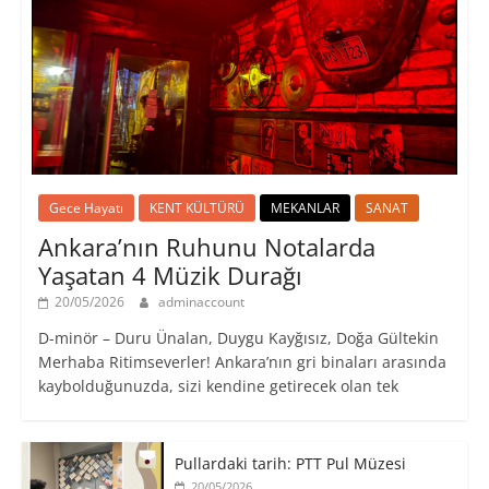
Gece Hayatı
KENT KÜLTÜRÜ
MEKANLAR
SANAT
Ankara’nın Ruhunu Notalarda
Yaşatan 4 Müzik Durağı
20/05/2026
adminaccount
D-minör – Duru Ünalan, Duygu Kayğısız, Doğa Gültekin
Merhaba Ritimseverler! Ankara’nın gri binaları arasında
kaybolduğunuzda, sizi kendine getirecek olan tek
Pullardaki tarih: PTT Pul Müzesi
20/05/2026