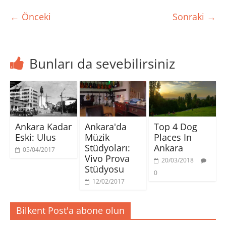
← Önceki
Sonraki →
Bunları da sevebilirsiniz
Ankara Kadar
Ankara'da
Top 4 Dog
Eski: Ulus
Müzik
Places In
Stüdyoları:
Ankara
05/04/2017
Vivo Prova
20/03/2018
Stüdyosu
0
12/02/2017
Bilkent Post'a abone olun