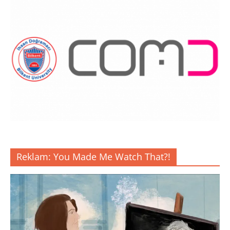
Reklam: You Made Me Watch That?!