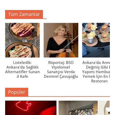
Tüm Zamanlar
Listeledik:
Röportaj: BSO
Ankara'da Anne El
Ankara’da Sağlıklı
Viyolonsel
Değmiş Gibi Ev
Alternatifler Sunan
Sanatçısı Verda
Yapımı Hamburge
4 Kafe
Demirel Çavuşoğlu
Yemek İçin En İyi 
Restoran
Popüler