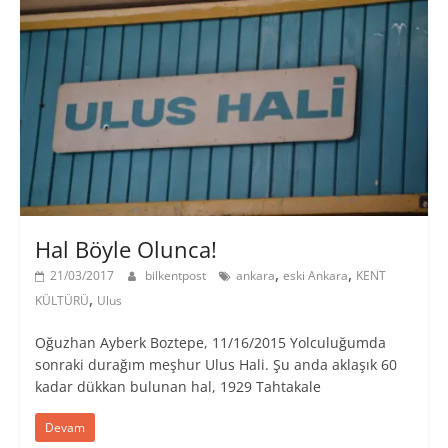
Hal Böyle Olunca!
,
,
21/03/2017
bilkentpost
ankara
eski Ankara
KENT
,
KÜLTÜRÜ
Ulus
Oğuzhan Ayberk Boztepe, 11/16/2015 Yolculuğumda
sonraki durağım meşhur Ulus Hali. Şu anda aklaşık 60
kadar dükkan bulunan hal, 1929 Tahtakale
Devam