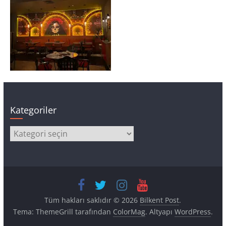
Kategoriler
Kategoriler
Tüm hakları saklıdır © 2026
Bilkent Post
.
Tema: ThemeGrill tarafından
ColorMag
. Altyapı
WordPress
.