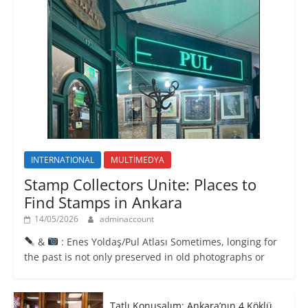
INTERNATIONAL
MULTİMEDYA
Stamp Collectors Unite: Places to
Find Stamps in Ankara
14/05/2026
adminaccount
&
: Enes Yoldaş/Pul Atlası Sometimes, longing for
the past is not only preserved in old photographs or
Tatlı Konuşalım: Ankara’nın 4 Köklü