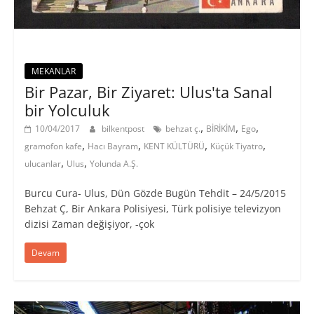
MEKANLAR
Bir Pazar, Bir Ziyaret: Ulus'ta Sanal
bir Yolculuk
,
,
,
10/04/2017
bilkentpost
behzat ç.
BİRİKİM
Ego
,
,
,
,
gramofon kafe
Hacı Bayram
KENT KÜLTÜRÜ
Küçük Tiyatro
,
,
ulucanlar
Ulus
Yolunda A.Ş.
Burcu Cura- Ulus, Dün Gözde Bugün Tehdit – 24/5/2015
Behzat Ç, Bir Ankara Polisiyesi, Türk polisiye televizyon
dizisi Zaman değişiyor, -çok
Devam