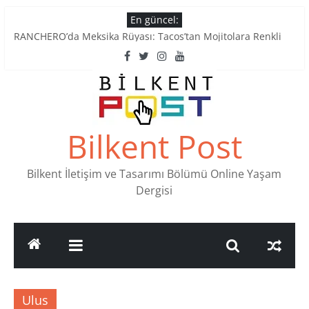
Skip
En güncel:
to
Tatlı Konuşalım: Ankara’nın 4 Köklü Pastanesi
content
RANCHERO’da Meksika Rüyası: Tacos’tan Mojitolara Renkli
Lezzetler
Ankara’nın Ruhunu Notalarda Yaşatan 4 Müzik Durağı
Pullardaki tarih: PTT Pul Müzesi
Stamp Collectors Unite: Places to Find Stamps in Ankara
Bilkent Post
Bilkent İletişim ve Tasarımı Bölümü Online Yaşam
Dergisi
Ulus