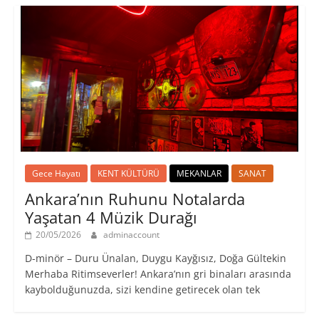
Gece Hayatı
KENT KÜLTÜRÜ
MEKANLAR
SANAT
Ankara’nın Ruhunu Notalarda
Yaşatan 4 Müzik Durağı
20/05/2026
adminaccount
D-minör – Duru Ünalan, Duygu Kayğısız, Doğa Gültekin
Merhaba Ritimseverler! Ankara’nın gri binaları arasında
kaybolduğunuzda, sizi kendine getirecek olan tek