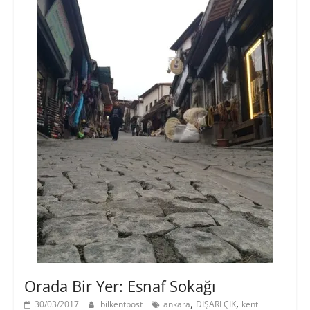
Orada Bir Yer: Esnaf Sokağı
,
,
30/03/2017
bilkentpost
ankara
DIŞARI ÇIK
kent