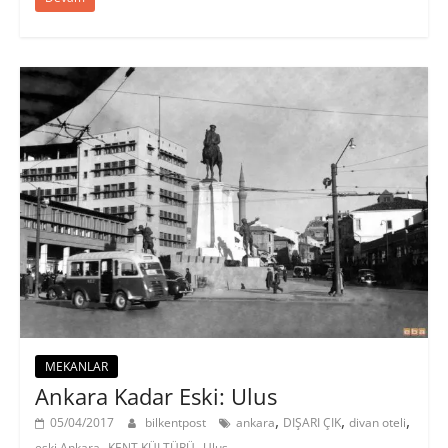
MEKANLAR
Ankara Kadar Eski: Ulus
,
,
,
05/04/2017
bilkentpost
ankara
DIŞARI ÇIK
divan oteli
,
,
eski Ankara
KENT KÜLTÜRÜ
Ulus