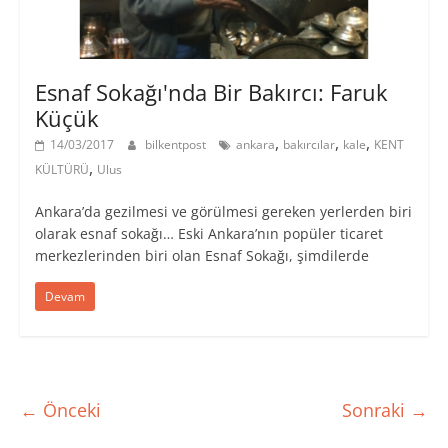
Esnaf Sokağı'nda Bir Bakırcı: Faruk
Küçük
,
,
,
14/03/2017
bilkentpost
ankara
bakırcılar
kale
KENT
,
KÜLTÜRÜ
Ulus
Ankara’da gezilmesi ve görülmesi gereken yerlerden biri
olarak esnaf sokağı… Eski Ankara’nın popüler ticaret
merkezlerinden biri olan Esnaf Sokağı, şimdilerde
Devam
← Önceki
Sonraki →