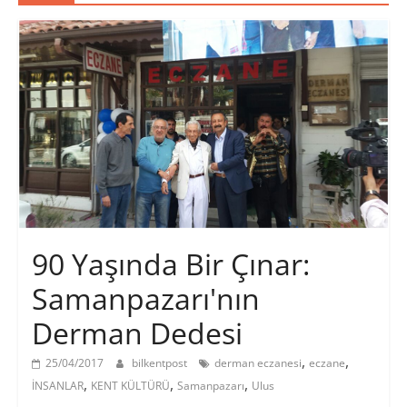
90 Yaşında Bir Çınar:
Samanpazarı'nın
Derman Dedesi
,
,
25/04/2017
bilkentpost
derman eczanesi
eczane
,
,
,
İNSANLAR
KENT KÜLTÜRÜ
Samanpazarı
Ulus