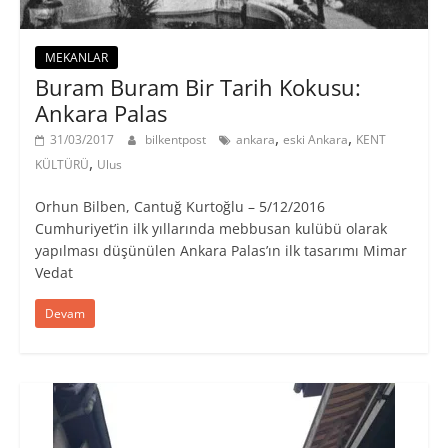
MEKANLAR
Buram Buram Bir Tarih Kokusu:
Ankara Palas
,
,
31/03/2017
bilkentpost
ankara
eski Ankara
KENT
,
KÜLTÜRÜ
Ulus
Orhun Bilben, Cantuğ Kurtoğlu – 5/12/2016
Cumhuriyet’in ilk yıllarında mebbusan kulübü olarak
yapılması düşünülen Ankara Palas’ın ilk tasarımı Mimar
Vedat
Devam