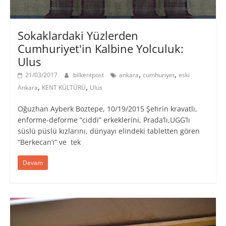
Sokaklardaki Yüzlerden
Cumhuriyet'in Kalbine Yolculuk:
Ulus
,
,
21/03/2017
bilkentpost
ankara
cumhuriyet
eski
,
,
Ankara
KENT KÜLTÜRÜ
Ulus
Oğuzhan Ayberk Boztepe, 10/19/2015 Şehrin kravatlı,
enforme-deforme “ciddi” erkeklerini, Prada’lı,UGG’lı
süslü püslü kızlarını, dünyayı elindeki tabletten gören
“Berkecan’ı” ve tek
Devam