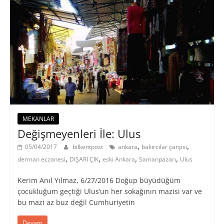
MEKANLAR
Değişmeyenleri İle: Ulus
,
,
05/04/2017
bilkentpost
ankara
bakırcılar çarşısı
,
,
,
,
derman eczanesi
DIŞARI ÇIK
eski Ankara
Samanpazarı
Ulus
Kerim Anıl Yılmaz, 6/27/2016 Doğup büyüdüğüm
çocukluğum geçtiği Ulus’un her sokağının mazisi var ve
bu mazi az buz değil Cumhuriyetin
Devam