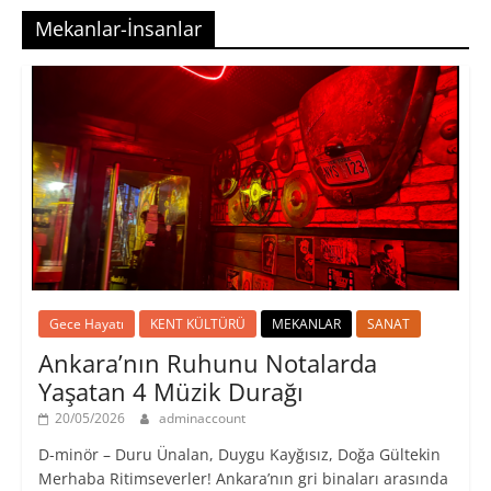
Mekanlar-İnsanlar
Gece Hayatı
KENT KÜLTÜRÜ
MEKANLAR
SANAT
Ankara’nın Ruhunu Notalarda
Yaşatan 4 Müzik Durağı
20/05/2026
adminaccount
D-minör – Duru Ünalan, Duygu Kayğısız, Doğa Gültekin
Merhaba Ritimseverler! Ankara’nın gri binaları arasında