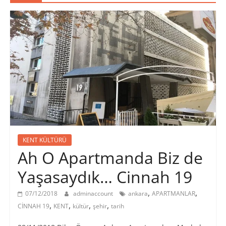
KENT KÜLTÜRÜ
Ah O Apartmanda Biz de
Yaşasaydık… Cinnah 19
,
,
07/12/2018
adminaccount
ankara
APARTMANLAR
,
,
,
,
CİNNAH 19
KENT
kültür
şehir
tarih