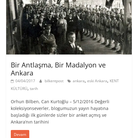
Bir Antlaşma, Bir Madalyon ve
Ankara
,
,
04/04/2017
bilkentpost
ankara
eski Ankara
KENT
,
KÜLTÜRÜ
tarih
Orhun Bilben, Can Kurtoğlu – 5/12/2016 Değerli
koleksiyonseverler, blogumuzun yayın hayatına
başladığı ilk günlerde sizler bir anket açmış ve
Ankara’nın tarihini
Devam