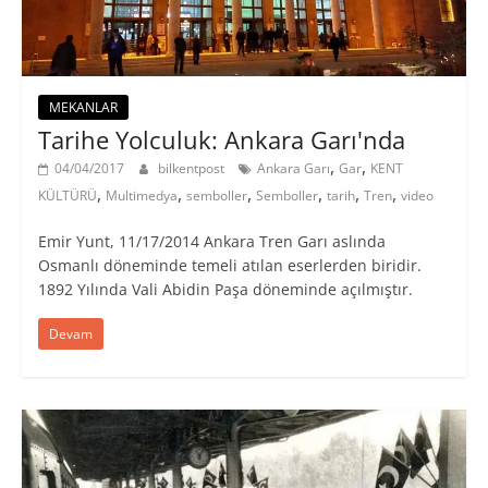
MEKANLAR
Tarihe Yolculuk: Ankara Garı'nda
,
,
04/04/2017
bilkentpost
Ankara Garı
Gar
KENT
,
,
,
,
,
,
KÜLTÜRÜ
Multimedya
semboller
Semboller
tarih
Tren
video
Emir Yunt, 11/17/2014 Ankara Tren Garı aslında
Osmanlı döneminde temeli atılan eserlerden biridir.
1892 Yılında Vali Abidin Paşa döneminde açılmıştır.
Devam