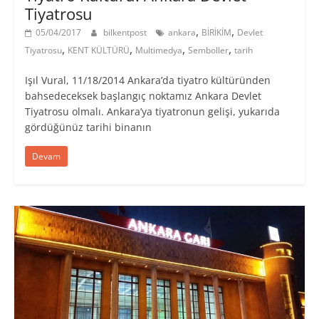
Tiyatrosu
,
,
05/04/2017
bilkentpost
ankara
BİRİKİM
Devlet
,
,
,
,
Tiyatrosu
KENT KÜLTÜRÜ
Multimedya
Semboller
tarih
Işıl Vural, 11/18/2014 Ankara’da tiyatro kültüründen
bahsedeceksek başlangıç noktamız Ankara Devlet
Tiyatrosu olmalı. Ankara’ya tiyatronun gelişi, yukarıda
gördüğünüz tarihi binanın
Devam