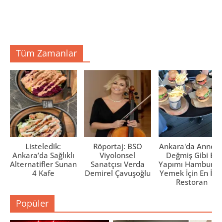
Tüm Zamanlar
Listeledik:
Röportaj: BSO
Ankara'da Anne El
Ankara’da Sağlıklı
Viyolonsel
Değmiş Gibi Ev
Alternatifler Sunan
Sanatçısı Verda
Yapımı Hamburge
4 Kafe
Demirel Çavuşoğlu
Yemek İçin En İyi 
Restoran
Popüler