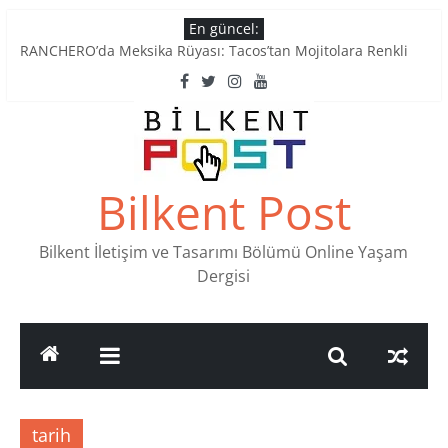
Skip
En güncel:
to
RANCHERO’da Meksika Rüyası: Tacos’tan Mojitolara Renkli
content
Lezzetler
Ankara’nın Ruhunu Notalarda Yaşatan 4 Müzik Durağı
Pullardaki tarih: PTT Pul Müzesi
Stamp Collectors Unite: Places to Find Stamps in Ankara
Tatlı Konuşalım: Ankara’nın 4 Köklü Pastanesi
Bilkent Post
Bilkent İletişim ve Tasarımı Bölümü Online Yaşam
Dergisi
tarih