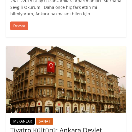
28/11/2018 Dilay Özcan– Ankara Apartmanları ​Merhaba
Sevgili Okurum! ​ Daha önce hiç fark ettin mi
bilmiyorum, Ankara bakmasını bilen için
Devam
MEKANLAR
SANAT
Tiyatro Kültürü: Ankara Devlet