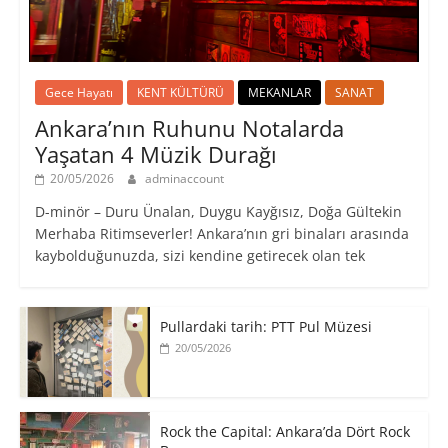
Gece Hayatı
KENT KÜLTÜRÜ
MEKANLAR
SANAT
Ankara’nın Ruhunu Notalarda
Yaşatan 4 Müzik Durağı
20/05/2026
adminaccount
D-minör – Duru Ünalan, Duygu Kayğısız, Doğa Gültekin
Merhaba Ritimseverler! Ankara’nın gri binaları arasında
kaybolduğunuzda, sizi kendine getirecek olan tek
Pullardaki tarih: PTT Pul Müzesi
20/05/2026
Rock the Capital: Ankara’da Dört Rock