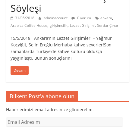
Söyleşi
,
31/05/2018
adminaccount
0 yorum
ankara
,
,
,
Arabica Coffee House
girişimcilik
Lezzet Girişimi
Serdar Çınar
15/5/2018 Ankara’nın Lezzet Girişimleri – Yağmur
Koçyiğit, Selin Eroğlu Merhaba kahve severler!Son
zamanlarda Türkiye’de kahve kültürü oldukça
yaygınlaştı. Bunun sonuçlarını
Devam
Bilkent Post'a abone olun
Haberlerimizi email adresinize gönderelim.
Email
Adresim