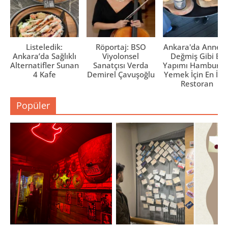
Listeledik:
Röportaj: BSO
Ankara'da Anne El
Ankara’da Sağlıklı
Viyolonsel
Değmiş Gibi Ev
Alternatifler Sunan
Sanatçısı Verda
Yapımı Hamburge
4 Kafe
Demirel Çavuşoğlu
Yemek İçin En İyi 
Restoran
Popüler