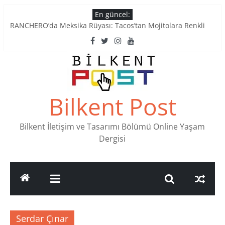
Skip
En güncel:
to
RANCHERO’da Meksika Rüyası: Tacos’tan Mojitolara Renkli
content
Lezzetler
Ankara’nın Ruhunu Notalarda Yaşatan 4 Müzik Durağı
Pullardaki tarih: PTT Pul Müzesi
Stamp Collectors Unite: Places to Find Stamps in Ankara
Tatlı Konuşalım: Ankara’nın 4 Köklü Pastanesi
Bilkent Post
Bilkent İletişim ve Tasarımı Bölümü Online Yaşam
Dergisi
Serdar Çınar