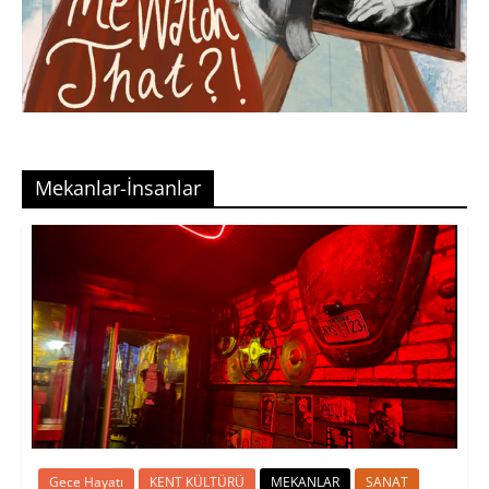
Mekanlar-İnsanlar
Gece Hayatı
KENT KÜLTÜRÜ
MEKANLAR
SANAT