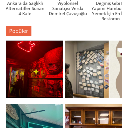
Ankara’da Sağlıklı
Viyolonsel
Değmiş Gibi Ev
Alternatifler Sunan
Sanatçısı Verda
Yapımı Hamburge
4 Kafe
Demirel Çavuşoğlu
Yemek İçin En İyi 
Restoran
Popüler