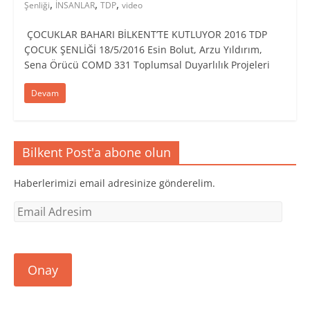
,
,
,
Şenliği
İNSANLAR
TDP
video
ÇOCUKLAR BAHARI BİLKENT’TE KUTLUYOR 2016 TDP
ÇOCUK ŞENLİĞİ 18/5/2016 Esin Bolut, Arzu Yıldırım,
Sena Örücü COMD 331 Toplumsal Duyarlılık Projeleri
Devam
Bilkent Post'a abone olun
Haberlerimizi email adresinize gönderelim.
Email
Adresim
Onay