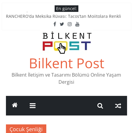
Skip
En güncel:
to
Tatlı Konuşalım: Ankara’nın 4 Köklü Pastanesi
content
RANCHERO’da Meksika Rüyası: Tacos’tan Mojitolara Renkli
Lezzetler
Ankara’nın Ruhunu Notalarda Yaşatan 4 Müzik Durağı
Pullardaki tarih: PTT Pul Müzesi
Stamp Collectors Unite: Places to Find Stamps in Ankara
Bilkent Post
Bilkent İletişim ve Tasarımı Bölümü Online Yaşam
Dergisi
Çocuk Şenliği