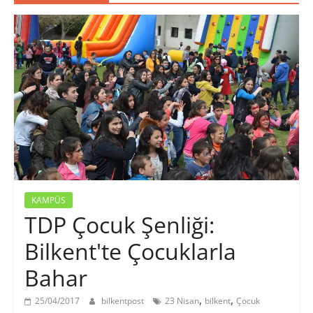
KAMPÜS
TDP Çocuk Şenliği:
Bilkent'te Çocuklarla
Bahar
,
,
25/04/2017
bilkentpost
23 Nisan
bilkent
Çocuk