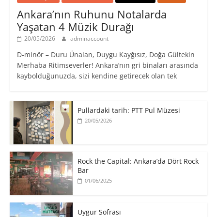
Ankara’nın Ruhunu Notalarda
Yaşatan 4 Müzik Durağı
20/05/2026
adminaccount
D-minör – Duru Ünalan, Duygu Kayğısız, Doğa Gültekin
Merhaba Ritimseverler! Ankara’nın gri binaları arasında
kaybolduğunuzda, sizi kendine getirecek olan tek
Pullardaki tarih: PTT Pul Müzesi
20/05/2026
Rock the Capital: Ankara’da Dört Rock
Bar
01/06/2025
Uygur Sofrası