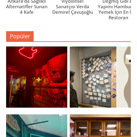
Ankara’da Sağlıklı
Viyolonsel
Değmiş Gibi Ev
Alternatifler Sunan
Sanatçısı Verda
Yapımı Hamburge
4 Kafe
Demirel Çavuşoğlu
Yemek İçin En İyi 
Restoran
Popüler