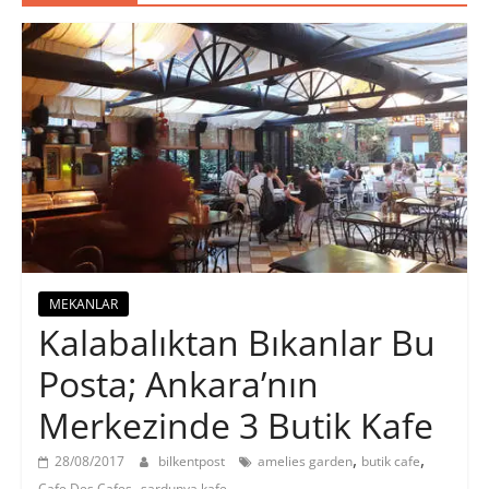
MEKANLAR
Kalabalıktan Bıkanlar Bu
Posta; Ankara’nın
Merkezinde 3 Butik Kafe
,
,
28/08/2017
bilkentpost
amelies garden
butik cafe
,
Cafe Des Cafes
sardunya kafe