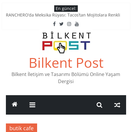
Skip
En güncel:
to
RANCHERO’da Meksika Rüyası: Tacos’tan Mojitolara Renkli
content
Lezzetler
Ankara’nın Ruhunu Notalarda Yaşatan 4 Müzik Durağı
Pullardaki tarih: PTT Pul Müzesi
Stamp Collectors Unite: Places to Find Stamps in Ankara
Tatlı Konuşalım: Ankara’nın 4 Köklü Pastanesi
Bilkent Post
Bilkent İletişim ve Tasarımı Bölümü Online Yaşam
Dergisi
butik cafe