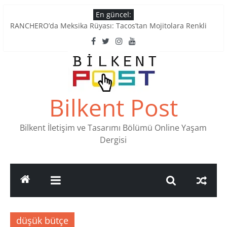
Skip
En güncel:
to
RANCHERO’da Meksika Rüyası: Tacos’tan Mojitolara Renkli
content
Lezzetler
Ankara’nın Ruhunu Notalarda Yaşatan 4 Müzik Durağı
Pullardaki tarih: PTT Pul Müzesi
Stamp Collectors Unite: Places to Find Stamps in Ankara
Tatlı Konuşalım: Ankara’nın 4 Köklü Pastanesi
Bilkent Post
Bilkent İletişim ve Tasarımı Bölümü Online Yaşam
Dergisi
düşük bütçe