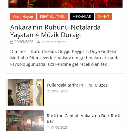
Gece Hayatı
KENT KÜLTÜRÜ
MEKANLAR
SANAT
Ankara’nın Ruhunu Notalarda
Yaşatan 4 Müzik Durağı
20/05/2026
adminaccount
D-minör – Duru Ünalan, Duygu Kayğısız, Doğa Gültekin
Merhaba Ritimseverler! Ankara’nın gri binaları arasında
kaybolduğunuzda, sizi kendine getirecek olan tek
Pullardaki tarih: PTT Pul Müzesi
20/05/2026
Rock the Capital: Ankara’da Dört Rock
Bar
01/06/2025