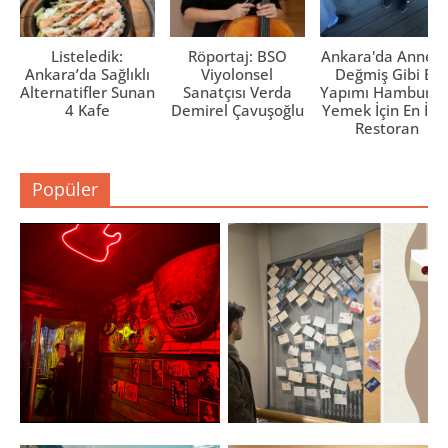
Listeledik:
Röportaj: BSO
Ankara'da Anne El
Ankara’da Sağlıklı
Viyolonsel
Değmiş Gibi Ev
Alternatifler Sunan
Sanatçısı Verda
Yapımı Hamburge
4 Kafe
Demirel Çavuşoğlu
Yemek İçin En İyi 
Restoran
Popüler