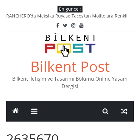
Skip
En güncel:
to
RANCHERO’da Meksika Rüyası: Tacos’tan Mojitolara Renkli
content
Lezzetler
Ankara’nın Ruhunu Notalarda Yaşatan 4 Müzik Durağı
Pullardaki tarih: PTT Pul Müzesi
Stamp Collectors Unite: Places to Find Stamps in Ankara
Tatlı Konuşalım: Ankara’nın 4 Köklü Pastanesi
Bilkent Post
Bilkent İletişim ve Tasarımı Bölümü Online Yaşam
Dergisi
2635670