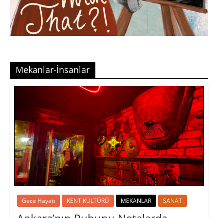
Mekanlar-İnsanlar
Gece Hayatı
KENT KÜLTÜRÜ
MEKANLAR
SANAT
Ankara’nın Ruhunu Notalarda