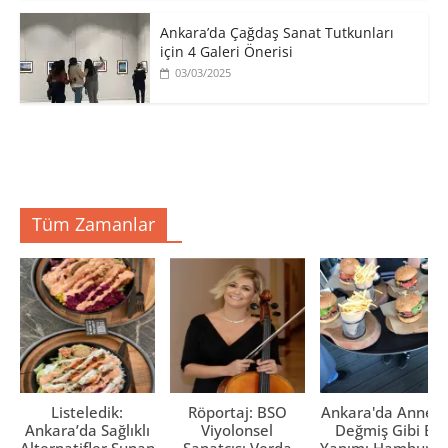
Ankara’da Çağdaş Sanat Tutkunları
için 4 Galeri Önerisi
03/03/2025
Tüm Zamanlar
Listeledik:
Röportaj: BSO
Ankara'da Anne El
Ankara’da Sağlıklı
Viyolonsel
Değmiş Gibi Ev
Alternatifler Sunan
Sanatçısı Verda
Yapımı Hamburge